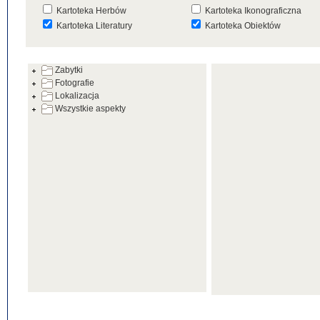
Kartoteka Herbów
Kartoteka Ikonograficzna
Kartoteka Literatury
Kartoteka Obiektów
Kartoteka Prac Badawczych
Kartoteka Punktów Mapowyc
Zabytki
Kartoteka Warsztatów
Kartoteka Wydarzeń
Fotografie
Kartoteka Zabytków
Kartoteka Zespołów
Lokalizacja
Architektonicznych
Wszystkie aspekty