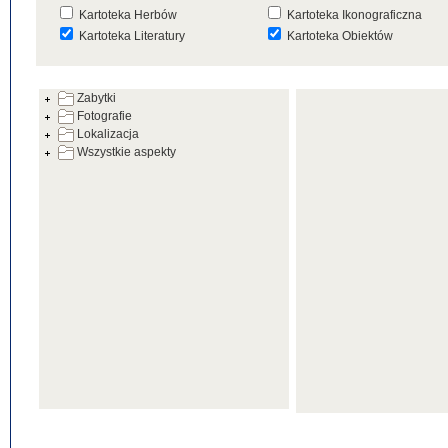
Kartoteka Herbów
Kartoteka Ikonograficzna
Kartoteka Literatury
Kartoteka Obiektów
Kartoteka Prac Badawczych
Kartoteka Punktów Mapowyc
Zabytki
Kartoteka Warsztatów
Kartoteka Wydarzeń
Fotografie
Kartoteka Zabytków
Kartoteka Zespołów
Lokalizacja
Architektonicznych
Wszystkie aspekty