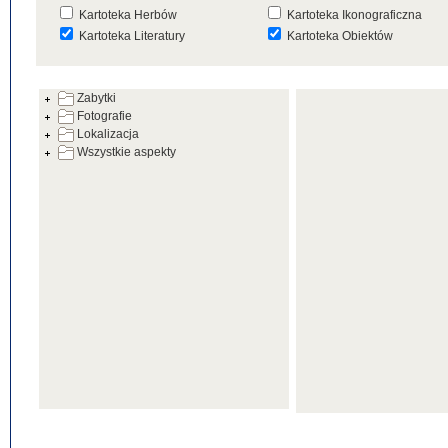
Kartoteka Herbów
Kartoteka Ikonograficzna
Kartoteka Literatury
Kartoteka Obiektów
Kartoteka Prac Badawczych
Kartoteka Punktów Mapowyc
Zabytki
Kartoteka Warsztatów
Kartoteka Wydarzeń
Fotografie
Kartoteka Zabytków
Kartoteka Zespołów
Lokalizacja
Architektonicznych
Wszystkie aspekty