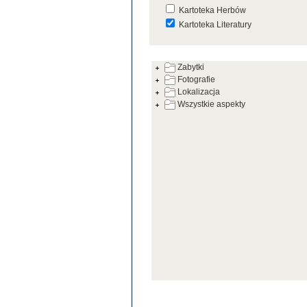
Kartoteka Herbów
Kartoteka Literatury
Kartoteka Prac Badawczych
Zabytki
Kartoteka Warsztatów
Fotografie
Kartoteka Zabytków
Lokalizacja
Wszystkie aspekty