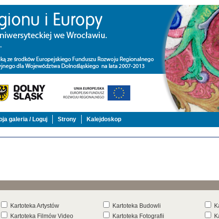
ja galeria / Loguj
Strony
Kalejdoskop
Kartoteka Artystów
Kartoteka Budowli
K
Kartoteka Filmów Video
Kartoteka Fotografii
K