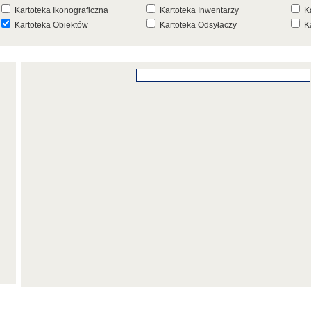
Kartoteka Ikonograficzna
Kartoteka Inwentarzy
K
Kartoteka Obiektów
Kartoteka Odsyłaczy
K
Kartoteka Punktów Mapowych
Kartoteka Stanowisk
K
Archeologicznych
K
Kartoteka Wydarzeń
Kartoteka Wydarzeń Inwentarza
K
Kartoteka Zespołów
Kartoteka Znaków, Stempli i Punc
K
Architektonicznych