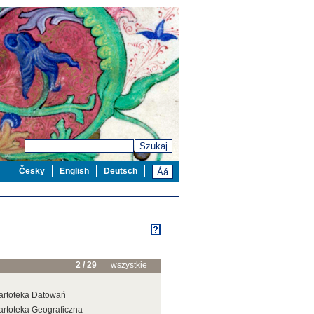
Szukaj
Česky
English
Deutsch
2 / 29
wszystkie
artoteka Datowań
artoteka Geograficzna