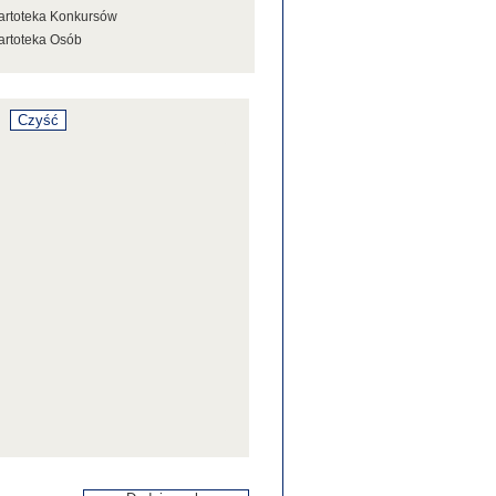
artoteka Konkursów
artoteka Osób
artoteka Stowarzyszeń
artoteka Tezaurusa
artoteka Wystaw
artoteka Źródeł