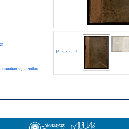
2)
|<
-15
-5
<
is secundum signa zodiaci
um secundum motum lunae