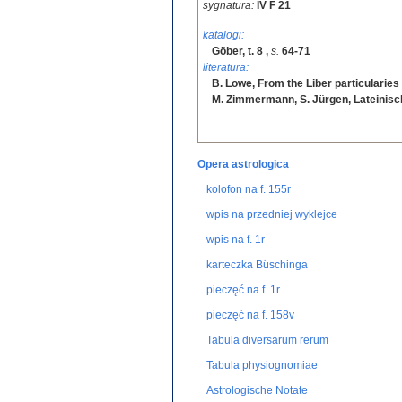
sygnatura:
IV F 21
katalogi:
Göber, t. 8
,
s.
64-71
literatura:
B. Lowe, From the Liber particularies o
M. Zimmermann, S. Jürgen, Lateinis
Opera astrologica
kolofon na f. 155r
wpis na przedniej wyklejce
wpis na f. 1r
karteczka Büschinga
pieczęć na f. 1r
pieczęć na f. 158v
Tabula diversarum rerum
Tabula physiognomiae
Astrologische Notate