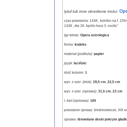
Ope
tytuł lub inne określenie treści:
czas powstania:
1438
,
kolofon na f. 155
1438 , die 28. Aprilis hora 3. noctis”
typ tekstu:
Opera astrologica
forma:
kodeks
materiał (podłoża):
papier
język:
łaciński
ilość kolumn:
1
wys. x szer. (blok):
29,5 cm
,
22,5 cm
wys. x szer. (oprawa):
31,5 cm
,
23 cm
l. kart (opisowa):
160
powstanie oprawy:
średniowiecze, XIX w
oprawa:
drewniane deski pokryte gładką