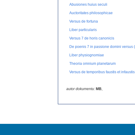
Abusiones huius seculi
Auctoritates philosophicae
Versus de fortuna
Liber particularis
Versus 7 de horis canonicis
De poenis 7 in passione domini versus (
Liber physiognomiae
Theoria omnium planetarum
Versus de temporibus faustis et infaust
Contra pestem consilium
autor dokumentu:
Astrologische Notate
MB
,
Liber de pronosticationibus egritudin
Versus medicinales de zodiaco
Versus 12 de zodiaco
Presagium Bede presbiteri
Pronosticatio de mensibus