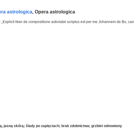
ra astrologica
Opera astrologica
,
r: „Explicit liber de compositione astrolabii scriptus est per me Johannem de Bu, c
.
, jasną skórą; ślady po zapięciach; brak zdobnictwa; grzbiet odnowiony