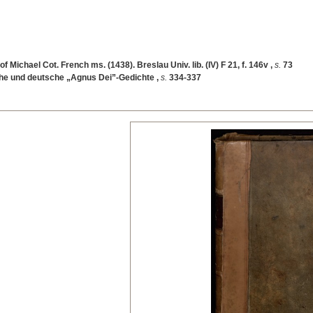
f Michael Cot. French ms. (1438). Breslau Univ. lib. (IV) F 21, f. 146v
,
s.
73
che und deutsche „Agnus Dei”-Gedichte
,
s.
334-337