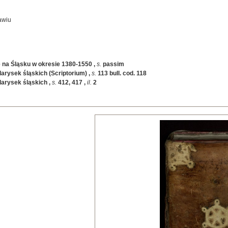
awiu
 na Śląsku w okresie 1380-1550
,
s.
passim
larysek śląskich (Scriptorium)
,
s.
113 bull. cod. 118
larysek śląskich
,
s.
412, 417
,
il.
2