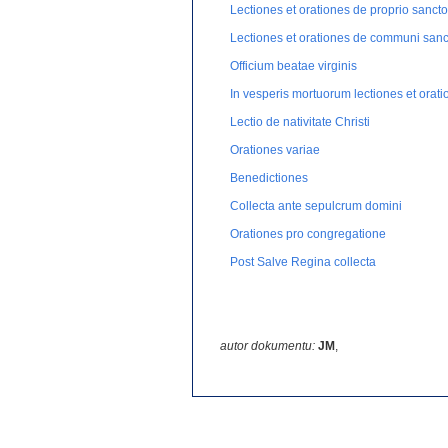
Lectiones et orationes de proprio sanct
Lectiones et orationes de communi san
Officium beatae virginis
In vesperis mortuorum lectiones et orat
Lectio de nativitate Christi
Orationes variae
Benedictiones
Collecta ante sepulcrum domini
Orationes pro congregatione
Post Salve Regina collecta
autor dokumentu:
JM
,