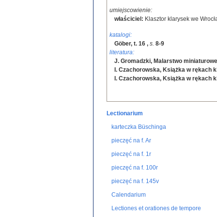
umiejscowienie:
właściciel:
Klasztor klarysek we Wrocł
katalogi:
Göber, t. 16
,
s.
8-9
literatura:
J. Gromadzki, Malarstwo miniaturowe
I. Czachorowska, Książka w rękach k
I. Czachorowska, Książka w rękach k
Lectionarium
karteczka Büschinga
pieczęć na f. Ar
pieczęć na f. 1r
pieczęć na f. 100r
pieczęć na f. 145v
Calendarium
Lectiones et orationes de tempore