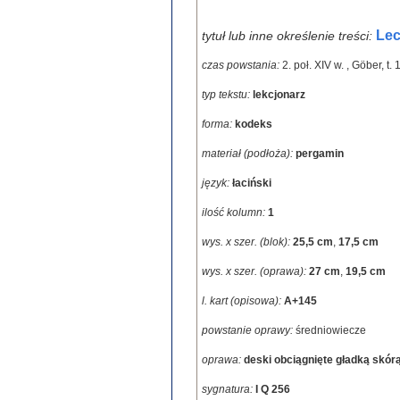
Lec
tytuł lub inne określenie treści:
czas powstania:
2. poł. XIV w.
,
Göber, t. 1
typ tekstu:
lekcjonarz
forma:
kodeks
materiał (podłoża):
pergamin
język:
łaciński
ilość kolumn:
1
wys. x szer. (blok):
25,5 cm
,
17,5 cm
wys. x szer. (oprawa):
27 cm
,
19,5 cm
l. kart (opisowa):
A+145
powstanie oprawy:
średniowiecze
oprawa:
deski obciągnięte gładką skórą
sygnatura:
I Q 256