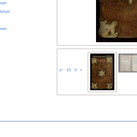
orum
ctorum
iones
|<
-15
-5
<