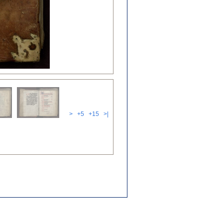
>
+5
+15
>|