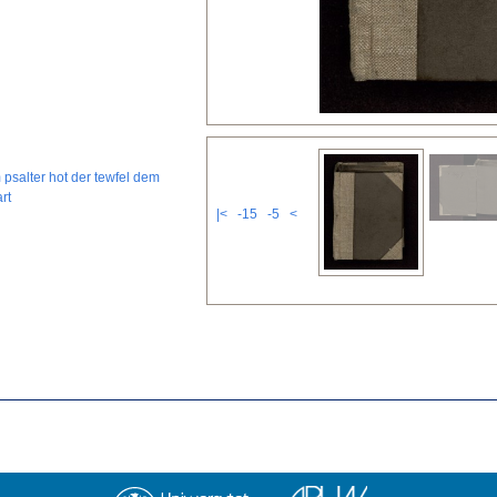
psalter hot der tewfel dem
rt
|<
-15
-5
<
 sy besuchte Elisabet ire mume
 synte Johannes
 Cristi