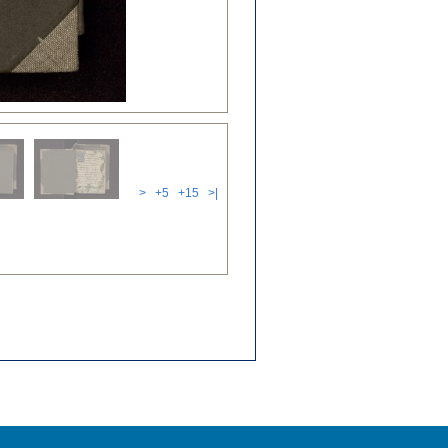
>
+5
+15
>|