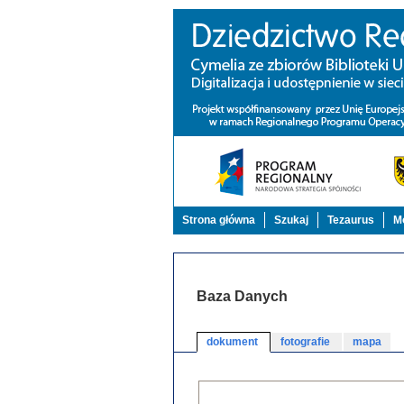
Strona główna
Szukaj
Tezaurus
Mo
Baza Danych
dokument
fotografie
mapa