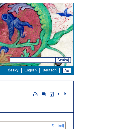
Szukaj
Česky
English
Deutsch
Zamknij