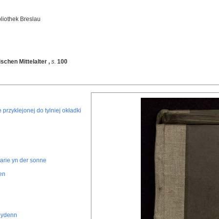
bliothek Breslau
schen Mittelalter
,
s.
100
przyklejonej do tylniej okładki
arie yn der sonne
en
leydenn