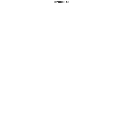
02000040