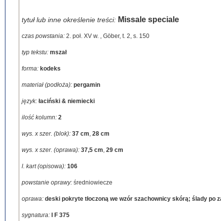
Missale speciale
tytuł lub inne określenie treści:
czas powstania:
2. poł. XV w.
,
Göber, t. 2, s. 150
typ tekstu:
mszał
forma:
kodeks
materiał (podłoża):
pergamin
język:
łaciński & niemiecki
ilość kolumn:
2
wys. x szer. (blok):
37 cm
,
28 cm
wys. x szer. (oprawa):
37,5 cm
,
29 cm
l. kart (opisowa):
106
powstanie oprawy:
średniowiecze
oprawa:
deski pokryte tłoczoną we wzór szachownicy skórą; ślady po z
sygnatura:
I F 375