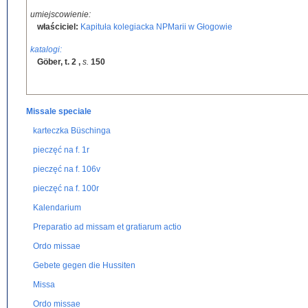
umiejscowienie:
właściciel:
Kapituła kolegiacka NPMarii w Głogowie
katalogi:
Göber, t. 2
,
s.
150
Missale speciale
karteczka Büschinga
pieczęć na f. 1r
pieczęć na f. 106v
pieczęć na f. 100r
Kalendarium
Preparatio ad missam et gratiarum actio
Ordo missae
Gebete gegen die Hussiten
Missa
Ordo missae