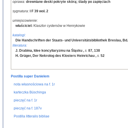
oprawa:
drewniane deski pokryte skórą; ślady po zapięciach
sygnatura:
I F 39 wol. 2
umiejscowienie:
właściciel:
Klasztor cystersów w Henrykowie
katalogi:
Die Handschriften der Staats- und Universitätsbibliothek Breslau, Bd.
literatura:
J. Drabina, Idee koncyliaryzmu na Śląsku
,
s.
87, 138
H. Grüger, Der Nekrolog des Klosters Heinrichau
,
s.
52
Postilla super Danielem
nota własnościowa na f. 1r
karteczka Büschinga
pieczęć na f. 1r
pieczęć na f. 187v
Postilla litteralis bibliae