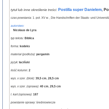
Postilla super Danielem
Po
tytuł lub inne określenie treści:
,
czas powstania:
1. poł. XV w.
,
Die Handschriften der Staats- und Universitä
autorstwo:
Nicolaus de Lyra
typ tekstu:
Biblica
forma:
kodeks
materiał (podłoża):
pergamin
język:
łaciński
ilość kolumn:
2
wys. x szer. (blok):
39,5 cm
,
28,5 cm
wys. x szer. (oprawa):
40 cm
,
29,5 cm
l. kart (opisowa):
187
powstanie oprawy:
średniowiecze