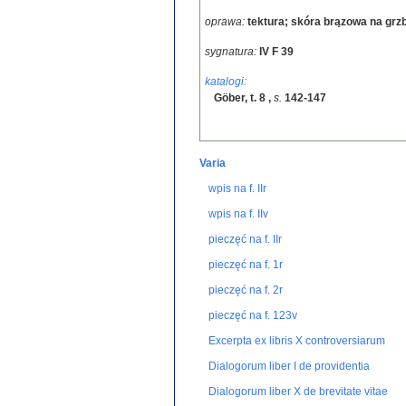
oprawa:
tektura; skóra brązowa na grzb
sygnatura:
IV F 39
katalogi:
Göber, t. 8
,
s.
142-147
Varia
wpis na f. IIr
wpis na f. IIv
pieczęć na f. IIr
pieczęć na f. 1r
pieczęć na f. 2r
pieczęć na f. 123v
Excerpta ex libris X controversiarum
Dialogorum liber I de providentia
Dialogorum liber X de brevitate vitae