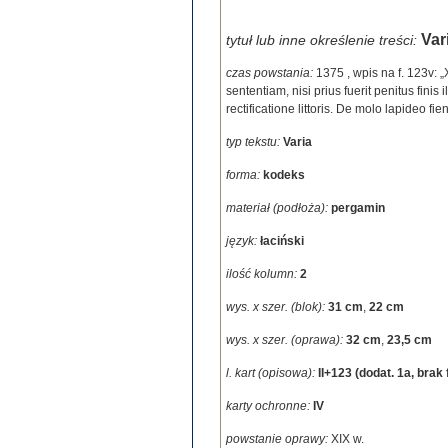
Var
tytuł lub inne określenie treści:
czas powstania:
1375
,
wpis na f. 123v: 
sententiam, nisi prius fuerit penitus fini
rectificatione littoris. De molo lapideo 
typ tekstu:
Varia
forma:
kodeks
materiał (podłoża):
pergamin
język:
łaciński
ilość kolumn:
2
wys. x szer. (blok):
31 cm
,
22 cm
wys. x szer. (oprawa):
32 cm
,
23,5 cm
l. kart (opisowa):
II+123 (dodat. 1a, brak f
karty ochronne:
IV
powstanie oprawy:
XIX w.