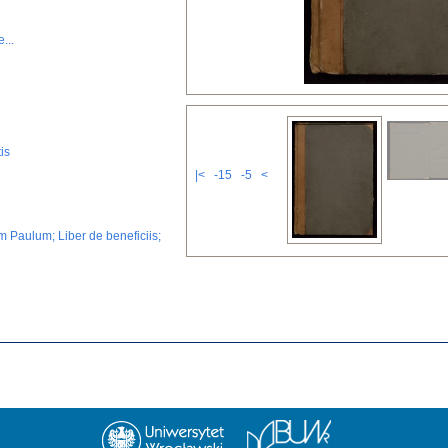
...
is
|<
-15
-5
<
m Paulum; Liber de beneficiis;