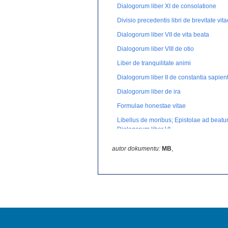
Dialogorum liber XI de consolatione
Divisio precedentis libri de brevitate vitae
Dialogorum liber VII de vita beata
Dialogorum liber VIII de otio
Liber de tranquilitate animi
Dialogorum liber II de constantia sapient
Dialogorum liber de ira
Formulae honestae vitae
Libellus de moribus; Epistolae ad beatu
Dialogorum liber VI
De remediis fortuitorum
autor dokumentu:
MB
,
Nota
Epitaphium Senecae
Epistolae ad Senecam
De beneficiis ad liberalem liber primus
De consolatione ad Marciam