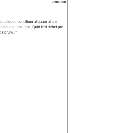
02000260
 ad aliquod consilium aliquam aliam
ando alio quam uent., Quid fieri debet pro
gatorum...”