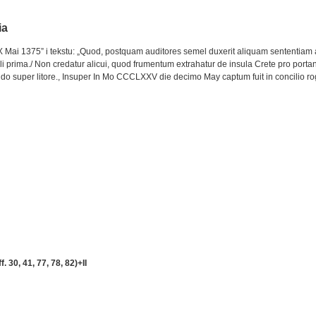
ia
„X Mai 1375” i tekstu: „Quod, postquam auditores semel duxerit aliquam sententiam
s illi prima./ Non credatur alicui, quod frumentum extrahatur de insula Crete pro port
fiendo super litore., Insuper In Mo CCCLXXV die decimo May captum fuit in concilio ro
f. 30, 41, 77, 78, 82)+II