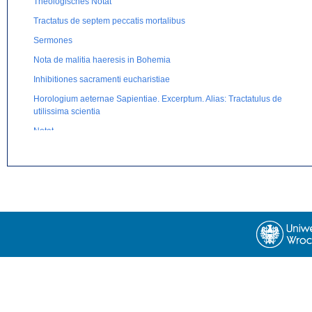
Theologisches Notat
Tractatus de septem peccatis mortalibus
Sermones
Nota de malitia haeresis in Bohemia
Inhibitiones sacramenti eucharistiae
Horologium aeternae Sapientiae. Excerptum. Alias: Tractatulus de
utilissima scientia
Notat
Secreta secretorum sive Liber de regimine principum. Alias:
Secretum secretorum. Auszug.
Cum corpus sit corruptibile eique accidit corruptio
Tractatus de alphabeto
Hymnus de s. Elisabeth
Lateinisch-deutsches Mischgedicht. Gebet um Gottes Schutz
Sermones de sanctis
Epistula ad Raimundum de cura et modo rei familiaris utilius
gubernando