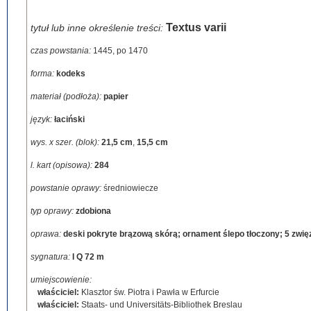
Textus varii
tytuł lub inne określenie treści:
czas powstania:
1445, po 1470
forma:
kodeks
materiał (podłoża):
papier
język:
łaciński
wys. x szer. (blok):
21,5 cm
,
15,5 cm
l. kart (opisowa):
284
powstanie oprawy:
średniowiecze
typ oprawy:
zdobiona
oprawa:
deski pokryte brązową skórą; ornament ślepo tłoczony; 5 zwię
sygnatura:
I Q 72 m
umiejscowienie:
właściciel:
Klasztor św. Piotra i Pawła w Erfurcie
właściciel:
Staats- und Universitäts-Bibliothek Breslau