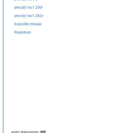
pieczęć na f. 100r
pieczęć na f. 282v
Expositio missae
Registrum
autor dokumentu:
MB
,