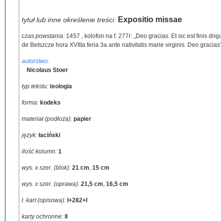
Expositio missae
tytuł lub inne określenie treści:
czas powstania:
1457
,
kolofon na f. 277r: „Deo gracias. Et sic est finis d
de Betszcze hora XVIIIa feria 3a ante nativitatis marie virginis. Deo gracias
autorstwo:
Nicolaus Stoer
typ tekstu:
teologia
forma:
kodeks
materiał (podłoża):
papier
język:
łaciński
ilość kolumn:
1
wys. x szer. (blok):
21 cm
,
15 cm
wys. x szer. (oprawa):
21,5 cm
,
16,5 cm
l. kart (opisowa):
I+282+I
karty ochronne:
II