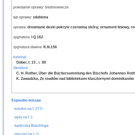
powstanie oprawy:
średniowiecze
typ oprawy:
zdobiona
oprawa:
drewniane deski pokryte czerwoną skórą; ornament liniowy, ro
sygnatura:
I Q 162
sygnatura dawna:
K.N.156
katalogi:
Göber, t. 15
,
s.
80
literatura:
C. H. Rother, Über die Büchersammlung des Bischofs Johannes Roth
K. Zawadzka, Ze studiów nad bibliotekami klasztornymi dominikanów
Expositio missae
kolofon na f. 277r
wpis na f. 1
karteczka Büschinga
pieczęć na f. 1r