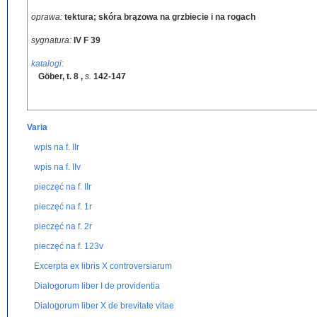
oprawa:
tektura; skóra brązowa na grzbiecie i na rogach
sygnatura:
IV F 39
katalogi:
Göber, t. 8
,
s.
142-147
Varia
wpis na f. IIr
wpis na f. IIv
pieczęć na f. IIr
pieczęć na f. 1r
pieczęć na f. 2r
pieczęć na f. 123v
Excerpta ex libris X controversiarum
Dialogorum liber I de providentia
Dialogorum liber X de brevitate vitae