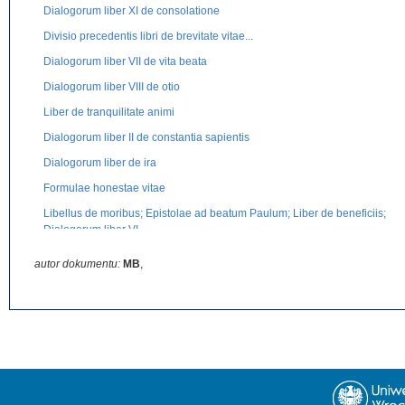
Dialogorum liber XI de consolatione
Divisio precedentis libri de brevitate vitae...
Dialogorum liber VII de vita beata
Dialogorum liber VIII de otio
Liber de tranquilitate animi
Dialogorum liber II de constantia sapientis
Dialogorum liber de ira
Formulae honestae vitae
Libellus de moribus; Epistolae ad beatum Paulum; Liber de beneficiis;
Dialogorum liber VI
De remediis fortuitorum
autor dokumentu:
MB
,
Nota
Epitaphium Senecae
Epistolae ad Senecam
De beneficiis ad liberalem liber primus
De consolatione ad Marciam