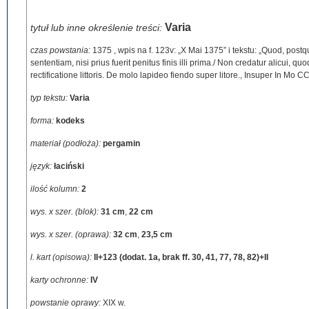
Varia
tytuł lub inne określenie treści:
czas powstania:
1375
,
wpis na f. 123v: „X Mai 1375” i tekstu: „Quod, pos
sententiam, nisi prius fuerit penitus finis illi prima./ Non credatur alicui,
rectificatione littoris. De molo lapideo fiendo super litore., Insuper In Mo
typ tekstu:
Varia
forma:
kodeks
materiał (podłoża):
pergamin
język:
łaciński
ilość kolumn:
2
wys. x szer. (blok):
31 cm
,
22 cm
wys. x szer. (oprawa):
32 cm
,
23,5 cm
l. kart (opisowa):
II+123 (dodat. 1a, brak ff. 30, 41, 77, 78, 82)+II
karty ochronne:
IV
powstanie oprawy:
XIX w.