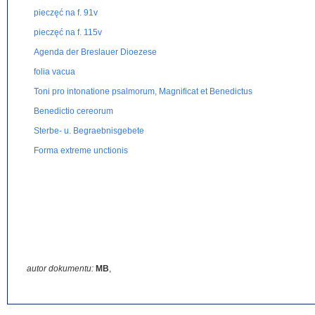
pieczęć na f. 91v
pieczęć na f. 115v
Agenda der Breslauer Dioezese
folia vacua
Toni pro intonatione psalmorum, Magnificat et Benedictus
Benedictio cereorum
Sterbe- u. Begraebnisgebete
Forma extreme unctionis
autor dokumentu:
MB
,