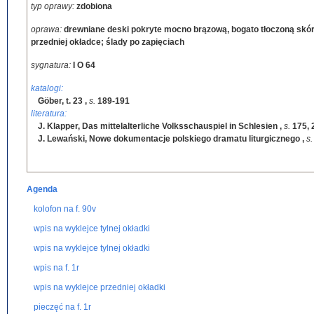
typ oprawy:
zdobiona
oprawa:
drewniane deski pokryte mocno brązową, bogato tłoczoną skórą
przedniej okładce; ślady po zapięciach
sygnatura:
I O 64
katalogi:
Göber, t. 23
,
s.
189-191
literatura:
J. Klapper, Das mittelalterliche Volksschauspiel in Schlesien
,
s.
175, 
J. Lewański, Nowe dokumentacje polskiego dramatu liturgicznego
,
s
Agenda
kolofon na f. 90v
wpis na wyklejce tylnej okładki
wpis na wyklejce tylnej okładki
wpis na f. 1r
wpis na wyklejce przedniej okładki
pieczęć na f. 1r