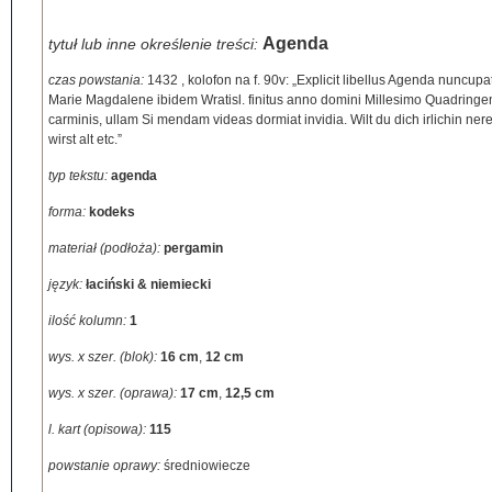
Agenda
tytuł lub inne określenie treści:
czas powstania:
1432
,
kolofon na f. 90v: „Explicit libellus Agenda nunc
Marie Magdalene ibidem Wratisl. finitus anno domini Millesimo Quadringent
carminis, ullam Si mendam videas dormiat invidia. Wilt du dich irlichin ner
wirst alt etc.”
typ tekstu:
agenda
forma:
kodeks
materiał (podłoża):
pergamin
język:
łaciński & niemiecki
ilość kolumn:
1
wys. x szer. (blok):
16 cm
,
12 cm
wys. x szer. (oprawa):
17 cm
,
12,5 cm
l. kart (opisowa):
115
powstanie oprawy:
średniowiecze