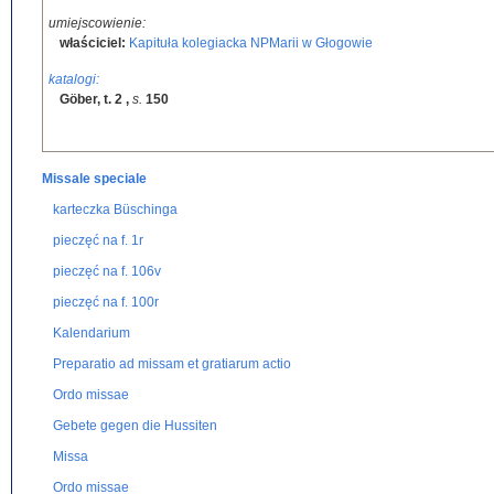
umiejscowienie:
właściciel:
Kapituła kolegiacka NPMarii w Głogowie
katalogi:
Göber, t. 2
,
s.
150
Missale speciale
karteczka Büschinga
pieczęć na f. 1r
pieczęć na f. 106v
pieczęć na f. 100r
Kalendarium
Preparatio ad missam et gratiarum actio
Ordo missae
Gebete gegen die Hussiten
Missa
Ordo missae