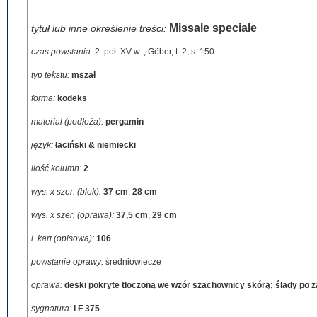
Missale speciale
tytuł lub inne określenie treści:
czas powstania:
2. poł. XV w.
,
Göber, t. 2, s. 150
typ tekstu:
mszał
forma:
kodeks
materiał (podłoża):
pergamin
język:
łaciński & niemiecki
ilość kolumn:
2
wys. x szer. (blok):
37 cm
,
28 cm
wys. x szer. (oprawa):
37,5 cm
,
29 cm
l. kart (opisowa):
106
powstanie oprawy:
średniowiecze
oprawa:
deski pokryte tłoczoną we wzór szachownicy skórą; ślady po z
sygnatura:
I F 375