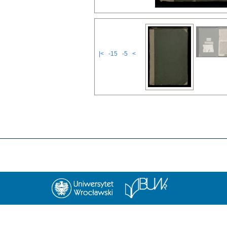
|<
-15
-5
<