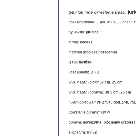
jur
tytuł lub inne określenie treści:
czas powstania:
1. poł. XIV w.
,
Göber, t. 
typ tekstu:
juridica
forma:
kodeks
materiał (podłoża):
pergamin
język:
łaciński
ilość kolumn:
2 + 2
wys. x szer. (blok):
37 cm
,
25 cm
wys. x szer. (oprawa):
38,5 cm
,
26 cm
l. kart (opisowa):
VI+275+5 dod. (74I, 75I, 
powstanie oprawy:
XIX w.
oprawa:
nowożytna; płócienny grzbiet i 
sygnatura:
II F 32