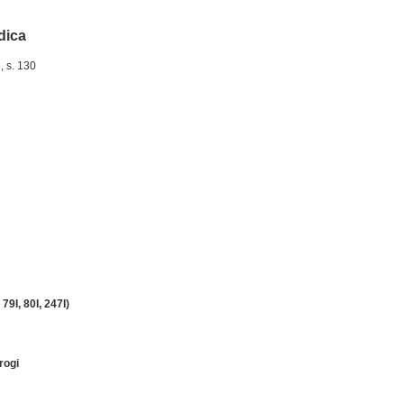
idica
6, s. 130
79I, 80I, 247I)
rogi