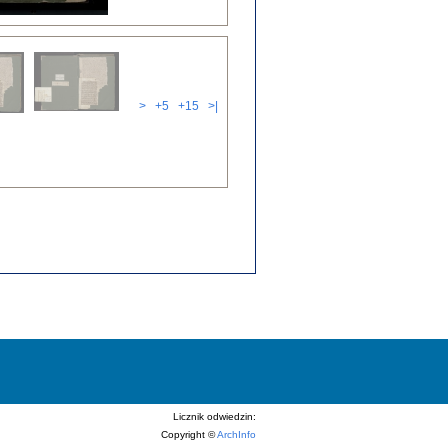
>
+5
+15
>|
Licznik odwiedzin:
Copyright ©
ArchInfo