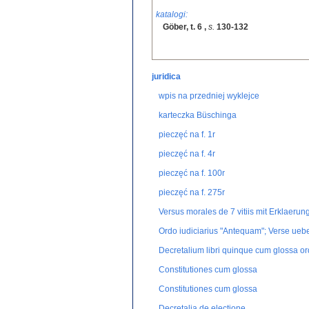
katalogi:
Göber, t. 6
,
s.
130-132
juridica
wpis na przedniej wyklejce
karteczka Büschinga
pieczęć na f. 1r
pieczęć na f. 4r
pieczęć na f. 100r
pieczęć na f. 275r
Versus morales de 7 vitiis mit Erklaerun
Ordo iudiciarius "Antequam"; Verse uebe
Decretalium libri quinque cum glossa o
Constitutiones cum glossa
Constitutiones cum glossa
Decretalia de electione