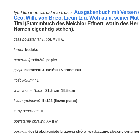
Ausgabenbuch mit Versen o
tytuł lub inne określenie treści:
Geo. Wilh. von Brieg
,
Liegnitz u. Wohlau u. sejner Mu
Titel (Stammbuch des Melchior Effnert, worin des Herz
Namen eigenhdg stehen).
czas powstania:
2. poł. XVII w.
forma:
kodeks
materiał (podłoża):
papier
język:
niemiecki & łaciński & francuski
ilość kolumn:
1
wys. x szer. (blok):
31,5 cm
,
19,5 cm
l. kart (opisowa):
II+428 (liczne puste)
karty ochronne:
II
powstanie oprawy:
XVIII w.
oprawa:
deski obciągnięte brązową skórą; wytłaczany, złocony orname