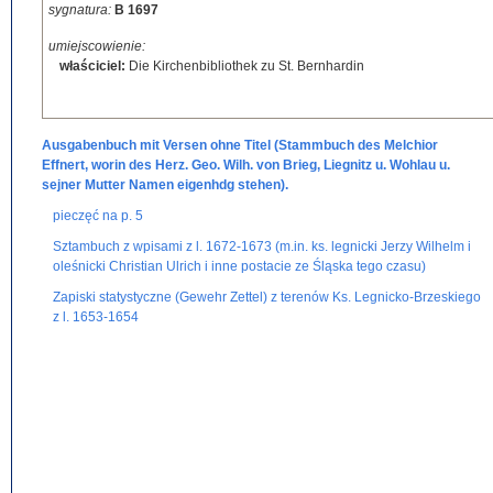
sygnatura:
B 1697
umiejscowienie:
właściciel:
Die Kirchenbibliothek zu St. Bernhardin
Ausgabenbuch mit Versen ohne Titel (Stammbuch des Melchior
Effnert, worin des Herz. Geo. Wilh. von Brieg, Liegnitz u. Wohlau u.
sejner Mutter Namen eigenhdg stehen).
pieczęć na p. 5
Sztambuch z wpisami z l. 1672-1673 (m.in. ks. legnicki Jerzy Wilhelm i
oleśnicki Christian Ulrich i inne postacie ze Śląska tego czasu)
Zapiski statystyczne (Gewehr Zettel) z terenów Ks. Legnicko-Brzeskiego
z l. 1653-1654