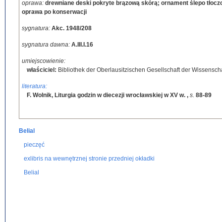
oprawa:
drewniane deski pokryte brązową skórą; ornament ślepo tłoczony
oprawa po konserwacji
sygnatura:
Akc. 1948/208
sygnatura dawna:
A.III.I.16
umiejscowienie:
właściciel:
Bibliothek der Oberlausitzischen Gesellschaft der Wissenscha
literatura:
F. Wolnik, Liturgia godzin w diecezji wrocławskiej w XV w.
,
s.
88-89
Belial
pieczęć
exlibris na wewnętrznej stronie przedniej okładki
Belial