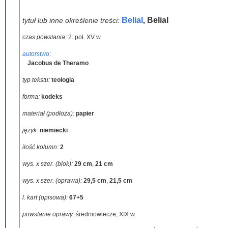
Belial
Belial
tytuł lub inne określenie treści:
,
czas powstania:
2. poł. XV w.
autorstwo:
Jacobus de Theramo
typ tekstu:
teologia
forma:
kodeks
materiał (podłoża):
papier
język:
niemiecki
ilość kolumn:
2
wys. x szer. (blok):
29 cm
,
21 cm
wys. x szer. (oprawa):
29,5 cm
,
21,5 cm
l. kart (opisowa):
67+5
powstanie oprawy:
średniowiecze, XIX w.