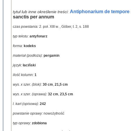
Antiphonarium de tempore 
tytuł lub inne określenie treści:
sanctis per annum
czas powstania:
2. poł. XIII w.
,
Göber, t. 2, s. 188
typ tekstu:
antyfonarz
forma:
kodeks
materiał (podłoża):
pergamin
język:
łaciński
ilość kolumn:
1
wys. x szer. (blok):
30 cm
,
21,5 cm
wys. x szer. (oprawa):
32 cm
,
23,5 cm
l. kart (opisowa):
242
powstanie oprawy:
nowożytność
typ oprawy:
zdobiona