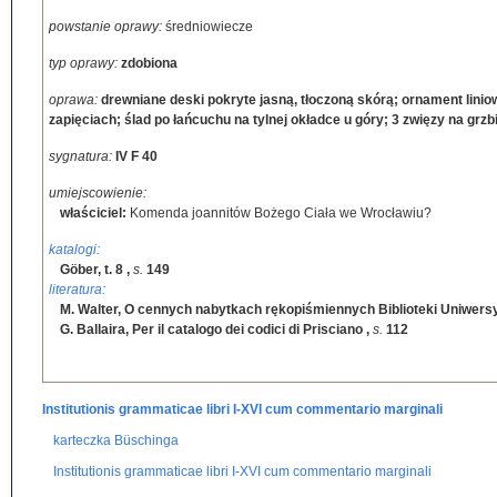
powstanie oprawy:
średniowiecze
typ oprawy:
zdobiona
oprawa:
drewniane deski pokryte jasną, tłoczoną skórą; ornament liniowy
zapięciach; ślad po łańcuchu na tylnej okładce u góry; 3 zwięzy na grzb
sygnatura:
IV F 40
umiejscowienie:
właściciel:
Komenda joannitów Bożego Ciała we Wrocławiu?
katalogi:
Göber, t. 8
,
s.
149
literatura:
M. Walter, O cennych nabytkach rękopiśmiennych Biblioteki Uniwers
G. Ballaira, Per il catalogo dei codici di Prisciano
,
s.
112
Institutionis grammaticae libri I-XVI cum commentario marginali
karteczka Büschinga
Institutionis grammaticae libri I-XVI cum commentario marginali