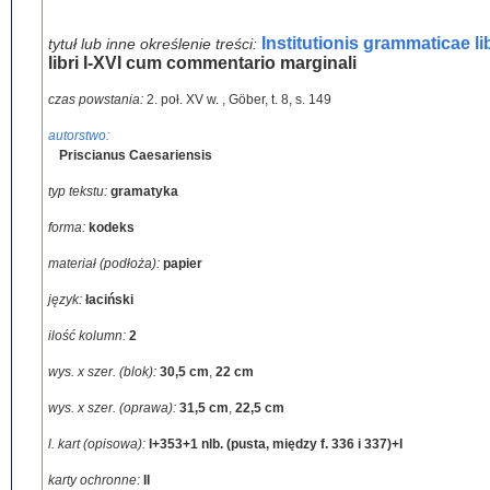
Institutionis grammaticae l
tytuł lub inne określenie treści:
libri I-XVI cum commentario marginali
czas powstania:
2. poł. XV w.
,
Göber, t. 8, s. 149
autorstwo:
Priscianus Caesariensis
typ tekstu:
gramatyka
forma:
kodeks
materiał (podłoża):
papier
język:
łaciński
ilość kolumn:
2
wys. x szer. (blok):
30,5 cm
,
22 cm
wys. x szer. (oprawa):
31,5 cm
,
22,5 cm
l. kart (opisowa):
I+353+1 nlb. (pusta, między f. 336 i 337)+I
karty ochronne:
II