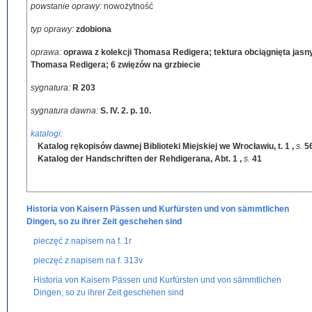
powstanie oprawy:
nowożytność
typ oprawy:
zdobiona
oprawa:
oprawa z kolekcji Thomasa Redigera; tektura obciągnięta jasny
Thomasa Redigera; 6 zwięzów na grzbiecie
sygnatura:
R 203
sygnatura dawna:
S. IV. 2. p. 10.
katalogi:
Katalog rękopisów dawnej Biblioteki Miejskiej we Wrocławiu, t. 1
,
s.
5
Katalog der Handschriften der Rehdigerana, Abt. 1
,
s.
41
Historia von Kaisern Pässen und Kurfürsten und von sämmtlichen
Dingen, so zu ihrer Zeit geschehen sind
pieczęć z napisem na f. 1r
pieczęć z napisem na f. 313v
Historia von Kaisern Pässen und Kurfürsten und von sämmtlichen
Dingen, so zu ihrer Zeit geschehen sind