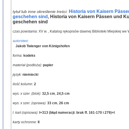
Historia von Kaisern Päss
tytuł lub inne określenie treści:
geschehen sind
Historia von Kaisern Pässen und Ku
,
geschehen sind
czas powstania:
XV w.
,
Katalog rękopisów dawnej Biblioteki Miejskiej we Wr
autorstwo:
Jakob Twienger von Königshofen
forma:
kodeks
materiał (podłoża):
papier
język:
niemiecki
ilość kolumn:
2
wys. x szer. (blok):
32,5 cm
,
24,5 cm
wys. x szer. (oprawa):
33 cm
,
26 cm
l. kart (opisowa):
I+313 (błąd numeracji: brak ff. 161-170 i 279)+I
karty ochronne:
II