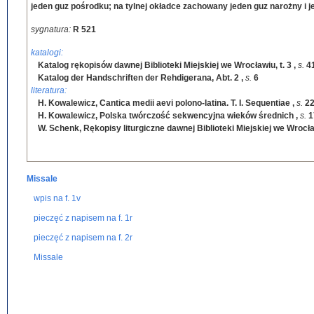
jeden guz pośrodku; na tylnej okładce zachowany jeden guz narożny 
sygnatura:
R 521
katalogi:
Katalog rękopisów dawnej Biblioteki Miejskiej we Wrocławiu, t. 3
,
s.
4
Katalog der Handschriften der Rehdigerana, Abt. 2
,
s.
6
literatura:
H. Kowalewicz, Cantica medii aevi polono-latina. T. I. Sequentiae
,
s.
22
H. Kowalewicz, Polska twórczość sekwencyjna wieków średnich
,
s.
1
W. Schenk, Rękopisy liturgiczne dawnej Biblioteki Miejskiej we Wrocław
Missale
wpis na f. 1v
pieczęć z napisem na f. 1r
pieczęć z napisem na f. 2r
Missale