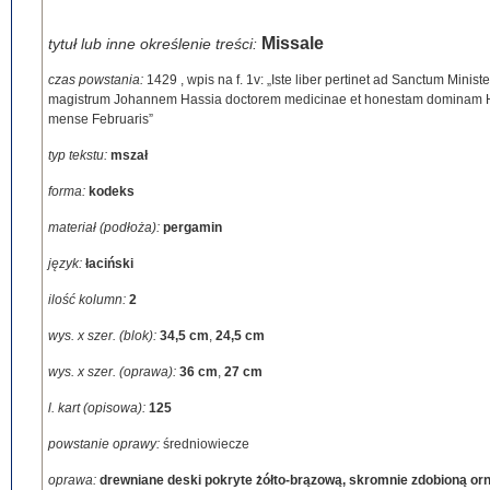
Missale
tytuł lub inne określenie treści:
czas powstania:
1429
,
wpis na f. 1v: „Iste liber pertinet ad Sanctum Ministe
magistrum Johannem Hassia doctorem medicinae et honestam dominam He
mense Februaris”
typ tekstu:
mszał
forma:
kodeks
materiał (podłoża):
pergamin
język:
łaciński
ilość kolumn:
2
wys. x szer. (blok):
34,5 cm
,
24,5 cm
wys. x szer. (oprawa):
36 cm
,
27 cm
l. kart (opisowa):
125
powstanie oprawy:
średniowiecze
oprawa:
drewniane deski pokryte żółto-brązową, skromnie zdobioną or