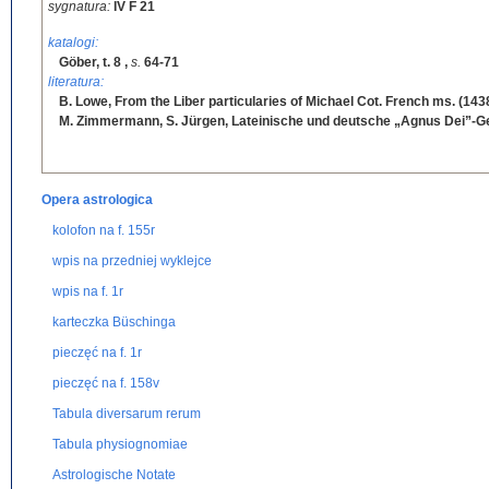
sygnatura:
IV F 21
katalogi:
Göber, t. 8
,
s.
64-71
literatura:
B. Lowe, From the Liber particularies of Michael Cot. French ms. (1438).
M. Zimmermann, S. Jürgen, Lateinische und deutsche „Agnus Dei”-G
Opera astrologica
kolofon na f. 155r
wpis na przedniej wyklejce
wpis na f. 1r
karteczka Büschinga
pieczęć na f. 1r
pieczęć na f. 158v
Tabula diversarum rerum
Tabula physiognomiae
Astrologische Notate