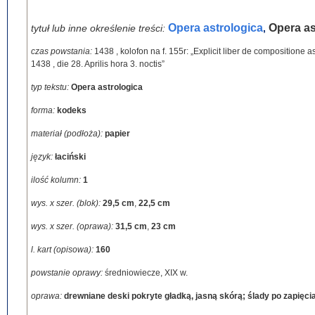
Opera astrologica
Opera as
tytuł lub inne określenie treści:
,
czas powstania:
1438
,
kolofon na f. 155r: „Explicit liber de compositione
1438 , die 28. Aprilis hora 3. noctis”
typ tekstu:
Opera astrologica
forma:
kodeks
materiał (podłoża):
papier
język:
łaciński
ilość kolumn:
1
wys. x szer. (blok):
29,5 cm
,
22,5 cm
wys. x szer. (oprawa):
31,5 cm
,
23 cm
l. kart (opisowa):
160
powstanie oprawy:
średniowiecze, XIX w.
oprawa:
drewniane deski pokryte gładką, jasną skórą; ślady po zapięci