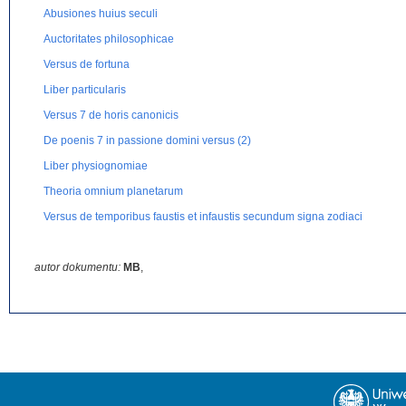
Abusiones huius seculi
Auctoritates philosophicae
Versus de fortuna
Liber particularis
Versus 7 de horis canonicis
De poenis 7 in passione domini versus (2)
Liber physiognomiae
Theoria omnium planetarum
Versus de temporibus faustis et infaustis secundum signa zodiaci
Contra pestem consilium
autor dokumentu:
Astrologische Notate
MB
,
Liber de pronosticationibus egritudinum secundum motum lunae
Versus medicinales de zodiaco
Versus 12 de zodiaco
Presagium Bede presbiteri
Pronosticatio de mensibus