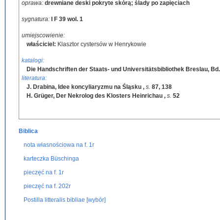
oprawa:
drewniane deski pokryte skórą; ślady po zapięciach
sygnatura:
I F 39 wol. 1
umiejscowienie:
właściciel:
Klasztor cystersów w Henrykowie
katalogi:
Die Handschriften der Staats- und Universitätsbibliothek Breslau, Bd.
literatura:
J. Drabina, Idee koncyliaryzmu na Śląsku
,
s.
87, 138
H. Grüger, Der Nekrolog des Klosters Heinrichau
,
s.
52
Biblica
nota własnościowa na f. 1r
karteczka Büschinga
pieczęć na f. 1r
pieczęć na f. 202r
Postilla litteralis bibliae [wybór]