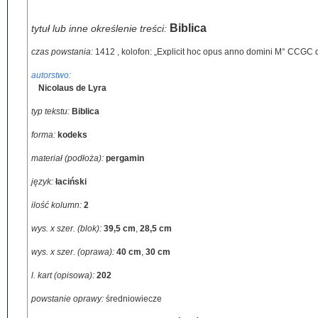
Biblica
tytuł lub inne określenie treści:
czas powstania:
1412
,
kolofon: „Explicit hoc opus anno domini M° CCGC du
autorstwo:
Nicolaus de Lyra
typ tekstu:
Biblica
forma:
kodeks
materiał (podłoża):
pergamin
język:
łaciński
ilość kolumn:
2
wys. x szer. (blok):
39,5 cm
,
28,5 cm
wys. x szer. (oprawa):
40 cm
,
30 cm
l. kart (opisowa):
202
powstanie oprawy:
średniowiecze