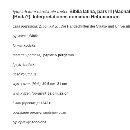
Biblia latina, pars III (Ma
tytuł lub inne określenie treści:
(Beda?): Interpretationes nominum Hebraicorum
czas powstania:
2. poł. XV w.
,
Die Handschriften der Staats- und Universität
typ tekstu:
Biblia
forma:
kodeks
materiał (podłoża):
papier & pergamin
język:
łaciński
ilość kolumn:
1
wys. x szer. (blok):
30,5 cm
,
21 cm
wys. x szer. (oprawa):
32 cm
,
22 cm
l. kart (opisowa):
I+242+I
powstanie oprawy:
średniowiecze
typ oprawy:
zdobiona