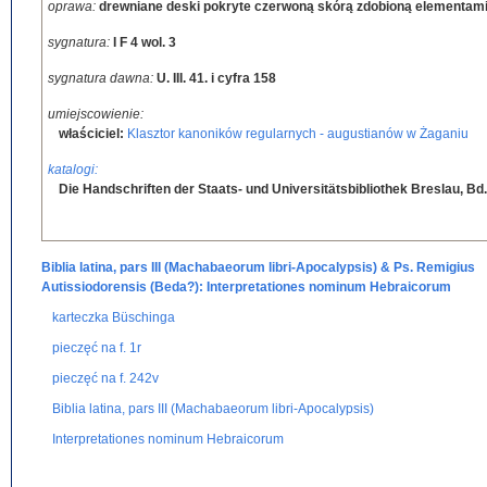
oprawa:
drewniane deski pokryte czerwoną skórą zdobioną elementami
sygnatura:
I F 4 wol. 3
sygnatura dawna:
U. III. 41. i cyfra 158
umiejscowienie:
właściciel:
Klasztor kanoników regularnych - augustianów w Żaganiu
katalogi:
Die Handschriften der Staats- und Universitätsbibliothek Breslau, Bd.
Biblia latina, pars III (Machabaeorum libri-Apocalypsis) & Ps. Remigius
Autissiodorensis (Beda?): Interpretationes nominum Hebraicorum
karteczka Büschinga
pieczęć na f. 1r
pieczęć na f. 242v
Biblia latina, pars III (Machabaeorum libri-Apocalypsis)
Interpretationes nominum Hebraicorum