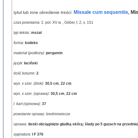
Missale cum sequentiis
Mi
tytuł lub inne określenie treści:
,
czas powstania:
2. poł. XV w.
,
Göber, t. 2, s. 151
typ tekstu:
mszał
forma:
kodeks
materiał (podłoża):
pergamin
język:
łaciński
ilość kolumn:
2
wys. x szer. (blok):
30,5 cm
,
22 cm
wys. x szer. (oprawa):
30,5 cm
,
22 cm
l. kart (opisowa):
37
powstanie oprawy:
średniowiecze
oprawa:
deski obciągnięte gładką skórą; ślady po 5 guzach na przedniej 
sygnatura:
I F 376