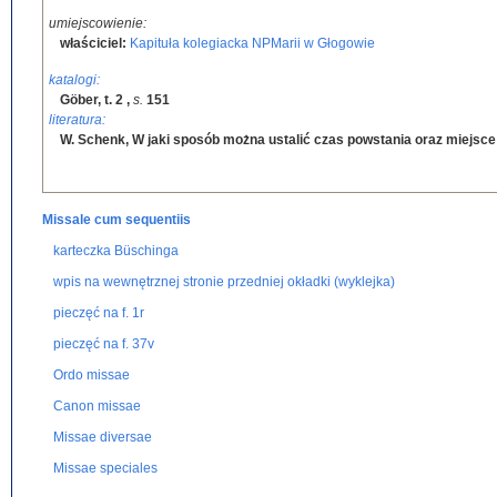
umiejscowienie:
właściciel:
Kapituła kolegiacka NPMarii w Głogowie
katalogi:
Göber, t. 2
,
s.
151
literatura:
W. Schenk, W jaki sposób można ustalić czas powstania oraz miejsce
Missale cum sequentiis
karteczka Büschinga
wpis na wewnętrznej stronie przedniej okładki (wyklejka)
pieczęć na f. 1r
pieczęć na f. 37v
Ordo missae
Canon missae
Missae diversae
Missae speciales