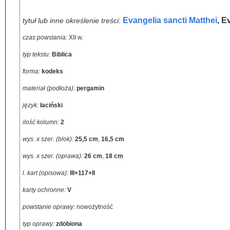
Evangelia sancti Matthei
Ev
tytuł lub inne określenie treści:
,
czas powstania:
XII w.
typ tekstu:
Biblica
forma:
kodeks
materiał (podłoża):
pergamin
język:
łaciński
ilość kolumn:
2
wys. x szer. (blok):
25,5 cm
,
16,5 cm
wys. x szer. (oprawa):
26 cm
,
18 cm
l. kart (opisowa):
III+117+II
karty ochronne:
V
powstanie oprawy:
nowożytność
typ oprawy:
zdobiona