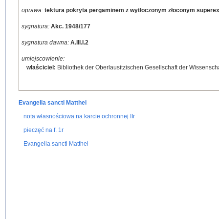
oprawa:
tektura pokryta pergaminem z wytłoczonym złoconym superex
sygnatura:
Akc. 1948/177
sygnatura dawna:
A.III.I.2
umiejscowienie:
właściciel:
Bibliothek der Oberlausitzischen Gesellschaft der Wissenscha
Evangelia sancti Matthei
nota własnościowa na karcie ochronnej IIr
pieczęć na f. 1r
Evangelia sancti Matthei