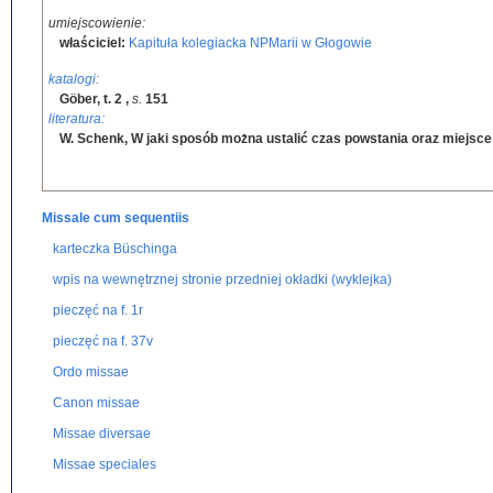
umiejscowienie:
właściciel:
Kapituła kolegiacka NPMarii w Głogowie
katalogi:
Göber, t. 2
,
s.
151
literatura:
W. Schenk, W jaki sposób można ustalić czas powstania oraz miejsce
Missale cum sequentiis
karteczka Büschinga
wpis na wewnętrznej stronie przedniej okładki (wyklejka)
pieczęć na f. 1r
pieczęć na f. 37v
Ordo missae
Canon missae
Missae diversae
Missae speciales