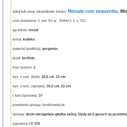
Missale cum sequentiis
Mi
tytuł lub inne określenie treści:
,
czas powstania:
2. poł. XV w.
,
Göber, t. 2, s. 151
typ tekstu:
mszał
forma:
kodeks
materiał (podłoża):
pergamin
język:
łaciński
ilość kolumn:
2
wys. x szer. (blok):
30,5 cm
,
22 cm
wys. x szer. (oprawa):
30,5 cm
,
22 cm
l. kart (opisowa):
37
powstanie oprawy:
średniowiecze
oprawa:
deski obciągnięte gładką skórą; ślady po 5 guzach na przedniej 
sygnatura:
I F 376