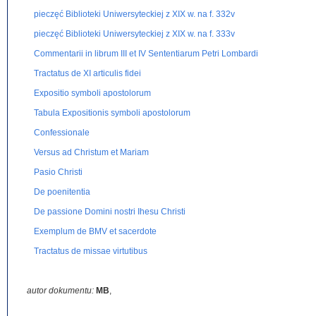
pieczęć Biblioteki Uniwersyteckiej z XIX w. na f. 332v
pieczęć Biblioteki Uniwersyteckiej z XIX w. na f. 333v
Commentarii in librum III et IV Sententiarum Petri Lombardi
Tractatus de XI articulis fidei
Expositio symboli apostolorum
Tabula Expositionis symboli apostolorum
Confessionale
Versus ad Christum et Mariam
Pasio Christi
De poenitentia
De passione Domini nostri Ihesu Christi
Exemplum de BMV et sacerdote
Tractatus de missae virtutibus
Tractatus de animabus in purgatorio
autor dokumentu:
Sermonum 36 dominicalium de tempore decurtatorum sylloge
MB
,
Speculi humanae salvationis fragmentum lingua germanica scriptum