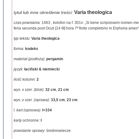
Varia theologica
tytuł lub inne określenie treści:
czas powstania:
1463
,
kolofon na f. 301v: „Si bene scripsissem nomen 
feria secunda post Oculi [14 III] hora 7ª finito completorio in Erphoria amen
typ tekstu:
Varia theologica
forma:
kodeks
materiał (podłoża):
pergamin
język:
łaciński & niemiecki
ilość kolumn:
2
wys. x szer. (blok):
32 cm
,
21 cm
wys. x szer. (oprawa):
33,5 cm
,
23 cm
l. kart (opisowa):
I+334
karty ochronne:
I
powstanie oprawy:
średniowiecze