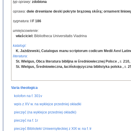
typ oprawy:
zdobiona
oprawa:
dwie drewniane deski pokryte brązową skórą; ornament liniowy,
sygnatura:
I F 186
umiejscowienie:
właściciel:
Bibliotheca Universitatis Viadrina
katalogi:
K. Jażdżewski, Catalogus manu scriptorum codicum Medii Aevi Lati
literatura:
St. Wielgus, Obca literatura biblijna w średniowiecznej Polsce
,
s.
210,
St. Wielgus, Średniowieczna, łacińskojęzyczna biblistyka polska
,
s.
2
Varia theologica
kolofon na f. 301v
wpis z XV w. na wyklejce przedniej okładki
pieczęć (na wyklejce przedniej okładki)
pieczęć na f. 1r
pieczęć Biblioteki Uniwersyteckiej z XIX w. na f. Ir