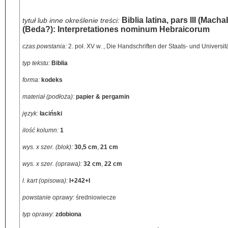
Biblia latina, pars III (Ma
tytuł lub inne określenie treści:
(Beda?): Interpretationes nominum Hebraicorum
czas powstania:
2. poł. XV w.
,
Die Handschriften der Staats- und Universität
typ tekstu:
Biblia
forma:
kodeks
materiał (podłoża):
papier & pergamin
język:
łaciński
ilość kolumn:
1
wys. x szer. (blok):
30,5 cm
,
21 cm
wys. x szer. (oprawa):
32 cm
,
22 cm
l. kart (opisowa):
I+242+I
powstanie oprawy:
średniowiecze
typ oprawy:
zdobiona