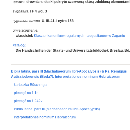
oprawa:
drewniane deski pokryte czerwoną skórą zdobioną elementami
sygnatura:
I F 4 wol. 3
sygnatura dawna:
U. III. 41. i cyfra 158
umiejscowienie:
właściciel:
Klasztor kanoników regularnych - augustianów w Żaganiu
katalogi:
Die Handschriften der Staats- und Universitätsbibliothek Breslau, Bd.
Biblia latina, pars III (Machabaeorum libri-Apocalypsis) & Ps. Remigius
Autissiodorensis (Beda?): Interpretationes nominum Hebraicorum
karteczka Büschinga
pieczęć na f. 1r
pieczęć na f. 242v
Biblia latina, pars III (Machabaeorum libri-Apocalypsis)
Interpretationes nominum Hebraicorum