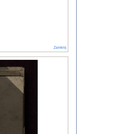
Zamknij