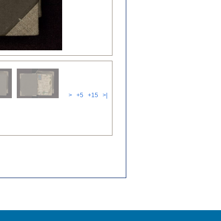
>
+5
+15
>|