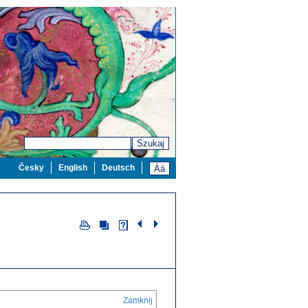
Szukaj
Česky
English
Deutsch
Zamknij