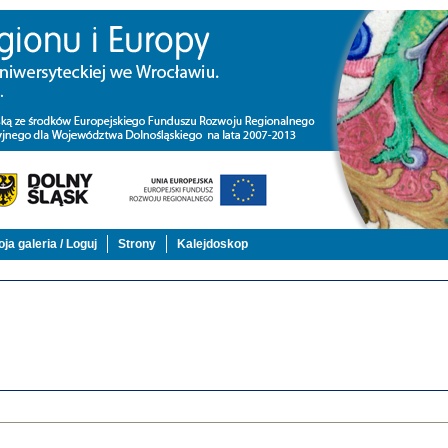
ja galeria / Loguj
Strony
Kalejdoskop