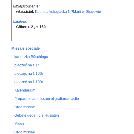
umiejscowienie:
właściciel:
Kapituła kolegiacka NPMarii w Głogowie
katalogi:
Göber, t. 2
,
s.
150
Missale speciale
karteczka Büschinga
pieczęć na f. 1r
pieczęć na f. 106v
pieczęć na f. 100r
Kalendarium
Preparatio ad missam et gratiarum actio
Ordo missae
Gebete gegen die Hussiten
Missa
Ordo missae