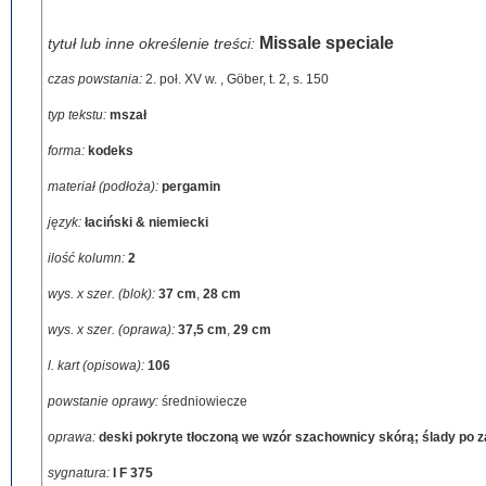
Missale speciale
tytuł lub inne określenie treści:
czas powstania:
2. poł. XV w.
,
Göber, t. 2, s. 150
typ tekstu:
mszał
forma:
kodeks
materiał (podłoża):
pergamin
język:
łaciński & niemiecki
ilość kolumn:
2
wys. x szer. (blok):
37 cm
,
28 cm
wys. x szer. (oprawa):
37,5 cm
,
29 cm
l. kart (opisowa):
106
powstanie oprawy:
średniowiecze
oprawa:
deski pokryte tłoczoną we wzór szachownicy skórą; ślady po z
sygnatura:
I F 375