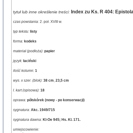
Index zu Ks. R 404: Epistol
tytuł lub inne określenie treści:
czas powstania:
2. poł. XVIII w.
typ tekstu:
listy
forma:
kodeks
materiał (podłoża):
papier
język:
łaciński
ilość kolumn:
1
wys. x szer. (blok):
38 cm
,
23,5 cm
l. kart (opisowa):
18
oprawa:
półskórek (nowy - po konserwacji)
sygnatura:
Akc. 1949/715
sygnatura dawna:
Kl-Oe 945; Hs. Kl. 171.
umiejscowienie: