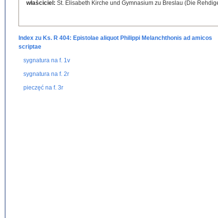
właściciel:
St. Elisabeth Kirche und Gymnasium zu Breslau (Die Rehdige
Index zu Ks. R 404: Epistolae aliquot Philippi Melanchthonis ad amicos
scriptae
sygnatura na f. 1v
sygnatura na f. 2r
pieczęć na f. 3r