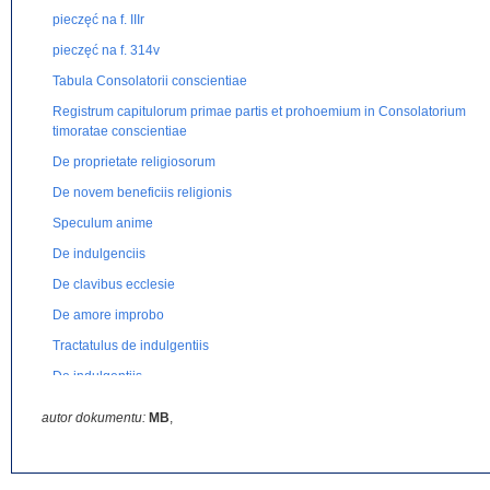
pieczęć na f. IIIr
pieczęć na f. 314v
Tabula Consolatorii conscientiae
Registrum capitulorum primae partis et prohoemium in Consolatorium
timoratae conscientiae
De proprietate religiosorum
De novem beneficiis religionis
Speculum anime
De indulgenciis
De clavibus ecclesie
De amore improbo
Tractatulus de indulgentiis
De indulgentiis
Exposicio orationis dominicae
autor dokumentu:
MB
,
Epistola ad Eberhardum de adoratione et miraculis
De auditione Verbi Divini