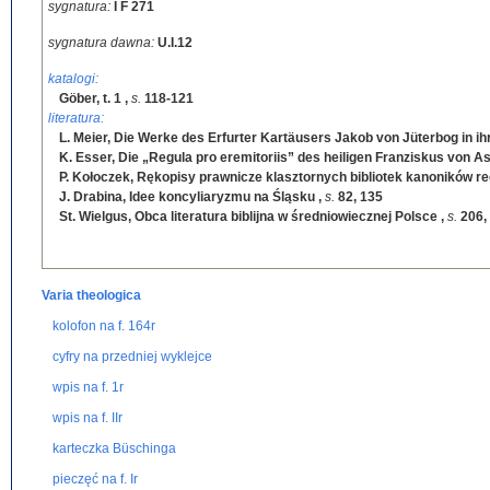
sygnatura:
I F 271
sygnatura dawna:
U.I.12
katalogi:
Göber, t. 1
,
s.
118-121
literatura:
L. Meier, Die Werke des Erfurter Kartäusers Jakob von Jüterbog in ih
K. Esser, Die „Regula pro eremitoriis” des heiligen Franziskus von As
P. Kołoczek, Rękopisy prawnicze klasztornych bibliotek kanoników r
J. Drabina, Idee koncyliaryzmu na Śląsku
,
s.
82, 135
St. Wielgus, Obca literatura biblijna w średniowiecznej Polsce
,
s.
206,
Varia theologica
kolofon na f. 164r
cyfry na przedniej wyklejce
wpis na f. 1r
wpis na f. IIr
karteczka Büschinga
pieczęć na f. Ir