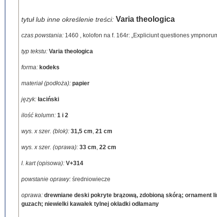
Varia theologica
tytuł lub inne określenie treści:
czas powstania:
1460
,
kolofon na f. 164r: „Expliciunt questiones ympnor
typ tekstu:
Varia theologica
forma:
kodeks
materiał (podłoża):
papier
język:
łaciński
ilość kolumn:
1 i 2
wys. x szer. (blok):
31,5 cm
,
21 cm
wys. x szer. (oprawa):
33 cm
,
22 cm
l. kart (opisowa):
V+314
powstanie oprawy:
średniowiecze
oprawa:
drewniane deski pokryte brązową, zdobioną skórą; ornament lin
guzach; niewielki kawałek tylnej okładki odłamany