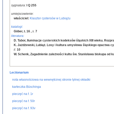
sygnatura:
I Q 255
umiejscowienie:
właściciel:
Klasztor cystersów w Lubiążu
katalogi:
Göber, t. 16
,
s.
7
literatura:
D. Tabor, Iluminacje cysterskich kodeksów śląskich XIII wieku. Rozp
K. Jażdżewski, Lubiąż. Losy i kultura umysłowa śląskiego opactwa c
il.
10
W. Schenk, Zagadnienie zależności kultu św. Stanisława biskupa od 
Lectionarium
nota własnościowa na wewnętrznej stronie tylnej okładki
karteczka Büschinga
pieczęć na f. 1r
pieczęć na f. 50r
pieczęć na f. 93v