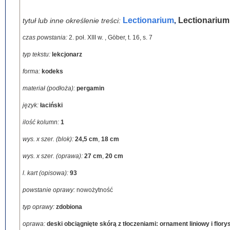
Lectionarium
Lectionarium
tytuł lub inne określenie treści:
,
czas powstania:
2. poł. XIII w.
,
Göber, t. 16, s. 7
typ tekstu:
lekcjonarz
forma:
kodeks
materiał (podłoża):
pergamin
język:
łaciński
ilość kolumn:
1
wys. x szer. (blok):
24,5 cm
,
18 cm
wys. x szer. (oprawa):
27 cm
,
20 cm
l. kart (opisowa):
93
powstanie oprawy:
nowożytność
typ oprawy:
zdobiona
oprawa:
deski obciągnięte skórą z tłoczeniami: ornament liniowy i flor