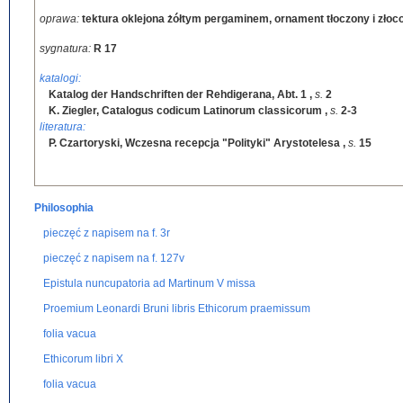
oprawa:
tektura oklejona żółtym pergaminem, ornament tłoczony i zł
sygnatura:
R 17
katalogi:
Katalog der Handschriften der Rehdigerana, Abt. 1
,
s.
2
K. Ziegler, Catalogus codicum Latinorum classicorum
,
s.
2-3
literatura:
P. Czartoryski, Wczesna recepcja "Polityki" Arystotelesa
,
s.
15
Philosophia
pieczęć z napisem na f. 3r
pieczęć z napisem na f. 127v
Epistula nuncupatoria ad Martinum V missa
Proemium Leonardi Bruni libris Ethicorum praemissum
folia vacua
Ethicorum libri X
folia vacua