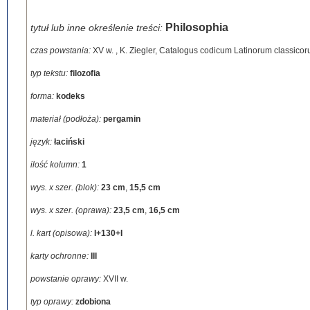
Philosophia
tytuł lub inne określenie treści:
czas powstania:
XV w.
,
K. Ziegler, Catalogus codicum Latinorum classicoru
typ tekstu:
filozofia
forma:
kodeks
materiał (podłoża):
pergamin
język:
łaciński
ilość kolumn:
1
wys. x szer. (blok):
23 cm
,
15,5 cm
wys. x szer. (oprawa):
23,5 cm
,
16,5 cm
l. kart (opisowa):
I+130+I
karty ochronne:
III
powstanie oprawy:
XVII w.
typ oprawy:
zdobiona