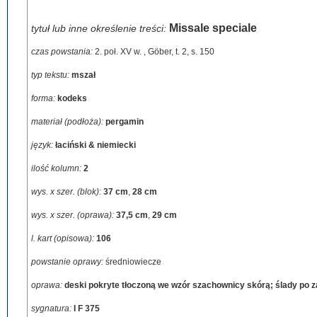
Missale speciale
tytuł lub inne określenie treści:
czas powstania:
2. poł. XV w.
,
Göber, t. 2, s. 150
typ tekstu:
mszał
forma:
kodeks
materiał (podłoża):
pergamin
język:
łaciński & niemiecki
ilość kolumn:
2
wys. x szer. (blok):
37 cm
,
28 cm
wys. x szer. (oprawa):
37,5 cm
,
29 cm
l. kart (opisowa):
106
powstanie oprawy:
średniowiecze
oprawa:
deski pokryte tłoczoną we wzór szachownicy skórą; ślady po z
sygnatura:
I F 375