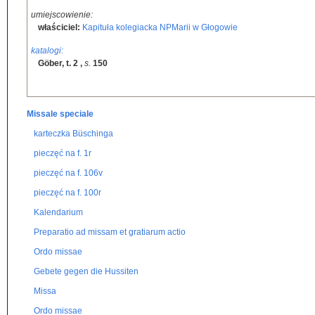
umiejscowienie:
właściciel:
Kapituła kolegiacka NPMarii w Głogowie
katalogi:
Göber, t. 2
,
s.
150
Missale speciale
karteczka Büschinga
pieczęć na f. 1r
pieczęć na f. 106v
pieczęć na f. 100r
Kalendarium
Preparatio ad missam et gratiarum actio
Ordo missae
Gebete gegen die Hussiten
Missa
Ordo missae