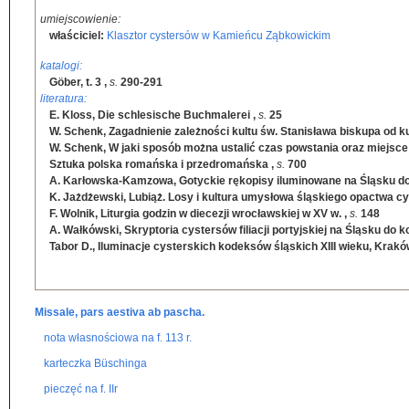
umiejscowienie:
właściciel:
Klasztor cystersów w Kamieńcu Ząbkowickim
katalogi:
Göber, t. 3
,
s.
290-291
literatura:
E. Kloss, Die schlesische Buchmalerei
,
s.
25
W. Schenk, Zagadnienie zależności kultu św. Stanisława biskupa od 
W. Schenk, W jaki sposób można ustalić czas powstania oraz miejsce
Sztuka polska romańska i przedromańska
,
s.
700
A. Karłowska-Kamzowa, Gotyckie rękopisy iluminowane na Śląsku do
K. Jażdżewski, Lubiąż. Losy i kultura umysłowa śląskiego opactwa c
F. Wolnik, Liturgia godzin w diecezji wrocławskiej w XV w.
,
s.
148
A. Wałkówski, Skryptoria cystersów filiacji portyjskiej na Śląsku do ko
Tabor D., Iluminacje cysterskich kodeksów śląskich XIII wieku, Krak
Missale, pars aestiva ab pascha.
nota własnościowa na f. 113 r.
karteczka Büschinga
pieczęć na f. IIr