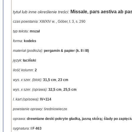
Missale, pars aestiva ab pa
tytuł lub inne określenie treści:
czas powstania:
XIII/XIV w.
,
Göber, t. 3, s. 290
typ tekstu:
mszał
forma:
kodeks
materiał (podłoża):
pergamin & papier (k. II i III)
język:
łaciński
ilość kolumn:
2
wys. x szer. (blok):
31,5 cm
,
23 cm
wys. x szer. (oprawa):
32,5 cm
,
25,5 cm
l. kart (opisowa):
IV+114
powstanie oprawy:
średniowiecze
oprawa:
drewniane deski pokryte gładką, jasną skórą; ślady po zapięci
sygnatura:
I F 463