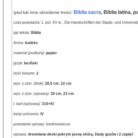
Biblia sacra
Biblia latina, 
tytuł lub inne określenie treści:
,
czas powstania:
1. poł. XV w.
,
Die Handschriften der Staats- und Universität
typ tekstu:
Biblia
forma:
kodeks
materiał (podłoża):
papier
język:
łaciński
ilość kolumn:
2
wys. x szer. (blok):
28,5 cm
,
22 cm
wys. x szer. (oprawa):
30 cm
,
23 cm
l. kart (opisowa):
310+IV
karty ochronne:
IV
powstanie oprawy:
średniowiecze
oprawa:
drewniane deski pokryte jasną skórą, ślady guzów i 2 zapięć