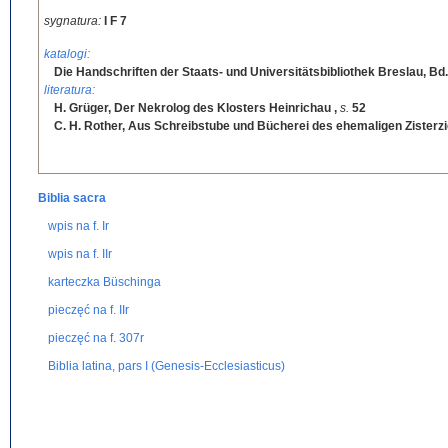
sygnatura:
I F 7
katalogi:
Die Handschriften der Staats- und Universitätsbibliothek Breslau, Bd.
literatura:
H. Grüger, Der Nekrolog des Klosters Heinrichau
,
s.
52
C. H. Rother, Aus Schreibstube und Bücherei des ehemaligen Zisterz
Biblia sacra
wpis na f. Ir
wpis na f. IIr
karteczka Büschinga
pieczęć na f. IIr
pieczęć na f. 307r
Biblia latina, pars I (Genesis-Ecclesiasticus)