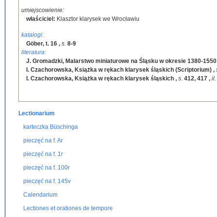
umiejscowienie:
właściciel:
Klasztor klarysek we Wrocławiu
katalogi:
Göber, t. 16
,
s.
8-9
literatura:
J. Gromadzki, Malarstwo miniaturowe na Śląsku w okresie 1380-1550
I. Czachorowska, Książka w rękach klarysek śląskich (Scriptorium)
,
I. Czachorowska, Książka w rękach klarysek śląskich
,
s.
412, 417
,
il
Lectionarium
karteczka Büschinga
pieczęć na f. Ar
pieczęć na f. 1r
pieczęć na f. 100r
pieczęć na f. 145v
Calendarium
Lectiones et orationes de tempore