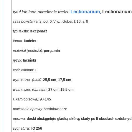
Lectionarium
Lectionarium
tytuł lub inne określenie treści:
,
czas powstania:
2. poł. XIV w.
,
Göber, t. 16, s. 8
typ tekstu:
lekcjonarz
forma:
kodeks
materiał (podłoża):
pergamin
język:
łaciński
ilość kolumn:
1
wys. x szer. (blok):
25,5 cm
,
17,5 cm
wys. x szer. (oprawa):
27 cm
,
19,5 cm
l. kart (opisowa):
A+145
powstanie oprawy:
średniowiecze
oprawa:
deski obciągnięte gładką skórą; ślady po 5 okuciach ozdobnych 
sygnatura:
I Q 256