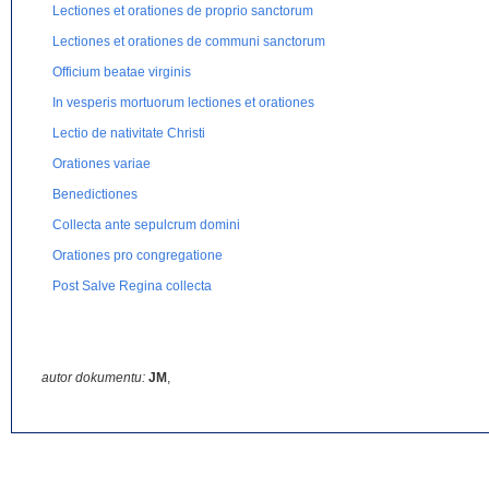
Lectiones et orationes de proprio sanctorum
Lectiones et orationes de communi sanctorum
Officium beatae virginis
In vesperis mortuorum lectiones et orationes
Lectio de nativitate Christi
Orationes variae
Benedictiones
Collecta ante sepulcrum domini
Orationes pro congregatione
Post Salve Regina collecta
autor dokumentu:
JM
,