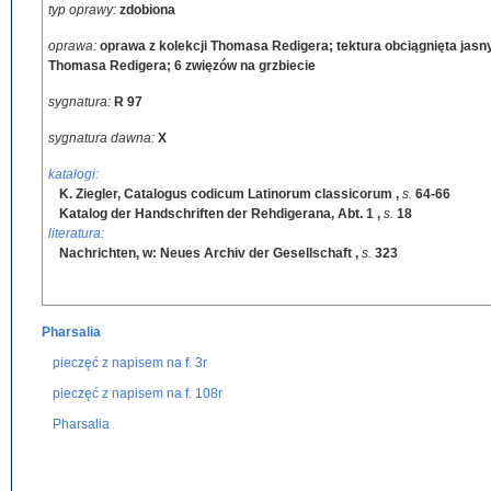
typ oprawy:
zdobiona
oprawa:
oprawa z kolekcji Thomasa Redigera; tektura obciągnięta jasny
Thomasa Redigera; 6 zwięzów na grzbiecie
sygnatura:
R 97
sygnatura dawna:
X
katalogi:
K. Ziegler, Catalogus codicum Latinorum classicorum
,
s.
64-66
Katalog der Handschriften der Rehdigerana, Abt. 1
,
s.
18
literatura:
Nachrichten, w: Neues Archiv der Gesellschaft
,
s.
323
Pharsalia
pieczęć z napisem na f. 3r
pieczęć z napisem na f. 108r
Pharsalia