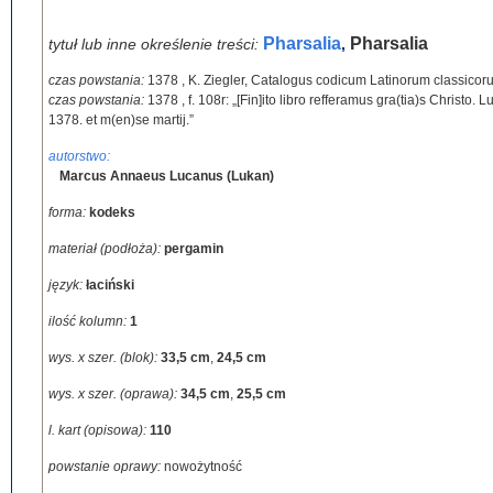
Pharsalia
Pharsalia
tytuł lub inne określenie treści:
,
czas powstania:
1378
,
K. Ziegler, Catalogus codicum Latinorum classicoru
czas powstania:
1378
,
f. 108r: „[Fin]ito libro refferamus gra(tia)s Christo.
1378. et m(en)se martij.”
autorstwo:
Marcus Annaeus Lucanus (Lukan)
forma:
kodeks
materiał (podłoża):
pergamin
język:
łaciński
ilość kolumn:
1
wys. x szer. (blok):
33,5 cm
,
24,5 cm
wys. x szer. (oprawa):
34,5 cm
,
25,5 cm
l. kart (opisowa):
110
powstanie oprawy:
nowożytność