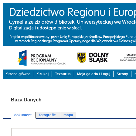
Strona główna
Szukaj
Tezaurus
Moja galeria / Loguj
Strony
Baza Danych
dokument
fotografie
mapa