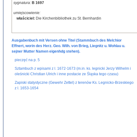
sygnatura:
B 1697
umiejscowienie:
właściciel:
Die Kirchenbibliothek zu St. Bernhardin
Ausgabenbuch mit Versen ohne Titel (Stammbuch des Melchior
Effnert, worin des Herz. Geo. Wilh. von Brieg, Liegnitz u. Wohlau u.
sejner Mutter Namen eigenhdg stehen).
pieczęć na p. 5
Sztambuch z wpisami z l. 1672-1673 (m.in. ks. legnicki Jerzy Wilhelm i
oleśnicki Christian Ulrich i inne postacie ze Śląska tego czasu)
Zapiski statystyczne (Gewehr Zettel) z terenów Ks. Legnicko-Brzeskiego
z l. 1653-1654