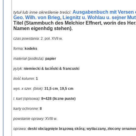
Ausgabenbuch mit Versen o
tytuł lub inne określenie treści:
Geo. Wilh. von Brieg
,
Liegnitz u. Wohlau u. sejner Mu
Titel (Stammbuch des Melchior Effnert, worin des Herz
Namen eigenhdg stehen).
czas powstania:
2. poł. XVII w.
forma:
kodeks
materiał (podłoża):
papier
język:
niemiecki & łaciński & francuski
ilość kolumn:
1
wys. x szer. (blok):
31,5 cm
,
19,5 cm
l. kart (opisowa):
II+428 (liczne puste)
karty ochronne:
II
powstanie oprawy:
XVIII w.
oprawa:
deski obciągnięte brązową skórą; wytłaczany, złocony orname