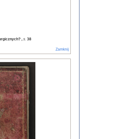
turgicznych?
,
s.
38
Zamknij