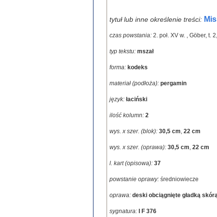
Mis
tytuł lub inne określenie treści:
czas powstania:
2. poł. XV w.
,
Göber, t. 2
typ tekstu:
mszał
forma:
kodeks
materiał (podłoża):
pergamin
język:
łaciński
ilość kolumn:
2
wys. x szer. (blok):
30,5 cm
,
22 cm
wys. x szer. (oprawa):
30,5 cm
,
22 cm
l. kart (opisowa):
37
powstanie oprawy:
średniowiecze
oprawa:
deski obciągnięte gładką skórą;
sygnatura:
I F 376