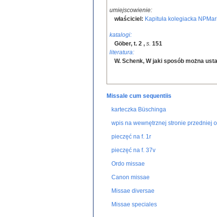
umiejscowienie:
właściciel:
Kapituła kolegiacka NPMar
katalogi:
Göber, t. 2
,
s.
151
literatura:
W. Schenk, W jaki sposób można usta
Missale cum sequentiis
karteczka Büschinga
wpis na wewnętrznej stronie przedniej o
pieczęć na f. 1r
pieczęć na f. 37v
Ordo missae
Canon missae
Missae diversae
Missae speciales