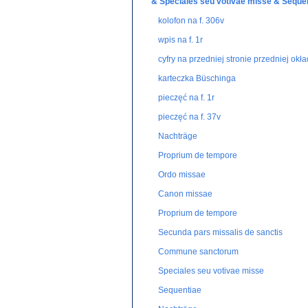
& Speciales seu votivae misse & Seque
kolofon na f. 306v
wpis na f. 1r
cyfry na przedniej stronie przedniej okła
karteczka Büschinga
pieczęć na f. 1r
pieczęć na f. 37v
Nachträge
Proprium de tempore
Ordo missae
Canon missae
Proprium de tempore
Secunda pars missalis de sanctis
Commune sanctorum
Speciales seu votivae misse
Sequentiae