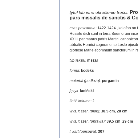
Pro
tytuł lub inne określenie treści:
pars missalis de sanctis & 
czas powstania:
1422-1424
,
kolofon na 
Hussite dicti sunt in terra Boemorum inc
XXIIII per manus patris Martini canonicor
abbatis Henrici cognomento Leslo ejusdem 
gloriose Marie et omnium sanctorum in
typ tekstu:
mszał
forma:
kodeks
materiał (podłoża):
pergamin
język:
łaciński
ilość kolumn:
2
wys. x szer. (blok):
38,5 cm
,
28 cm
wys. x szer. (oprawa):
39,5 cm
,
29 cm
l. kart (opisowa):
307