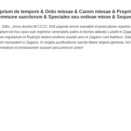
prium de tempore & Ordo missae & Canon missae & Propr
Commune sanctorum & Speciales seu votivae misse & Seque
f. 306v: „Anno domini M CCCC XXII urgente errore exerabili et prsecutione maximo 
eptum est hoc opus sub regimine venerabilis patris et domini abbatis Ludolfi in Za
um regularium in Rudnytz ibidem professi exulati vero in Zagano cum fratribus. Sub
monasterii in Zagano. In vivgilia purificationis sancte Marie virginis gloriose. A
 remedium et remissionem suorum peccaminum amen”