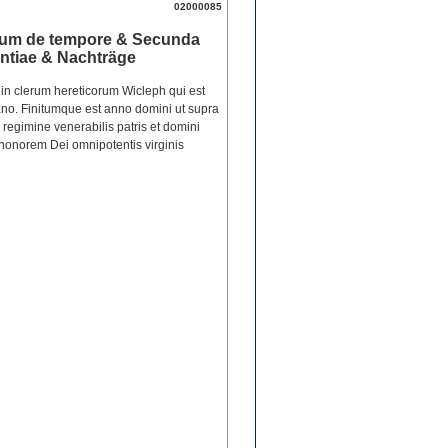
02000085
ium de tempore & Secunda
ntiae & Nachträge
in clerum hereticorum Wicleph qui est
gano. Finitumque est anno domini ut supra
 regimine venerabilis patris et domini
d honorem Dei omnipotentis virginis