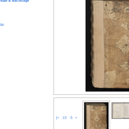
ntiae & Nachträge
dki
|<
-15
-5
<