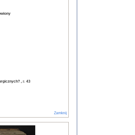
nowiony
turgicznych?
,
s.
43
Zamknij