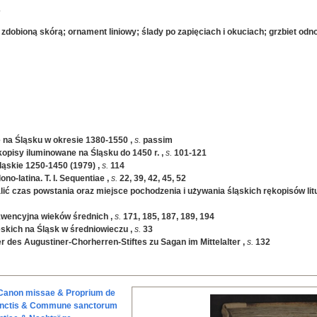
.
zdobioną skórą; ornament liniowy; ślady po zapięciach i okuciach; grzbiet od
 na Śląsku w okresie 1380-1550
,
s.
passim
opisy iluminowane na Śląsku do 1450 r.
,
s.
101-121
ąskie 1250-1450 (1979)
,
s.
114
no-latina. T. I. Sequentiae
,
s.
22, 39, 42, 45, 52
lić czas powstania oraz miejsce pochodzenia i używania śląskich rękopisów li
kwencyjna wieków średnich
,
s.
171, 185, 187, 189, 194
zeskich na Śląsk w średniowieczu
,
s.
33
r des Augustiner-Chorherren-Stiftes zu Sagan im Mittelalter
,
s.
132
Canon missae & Proprium de
sanctis & Commune sanctorum