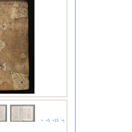
>
+5
+15
>|