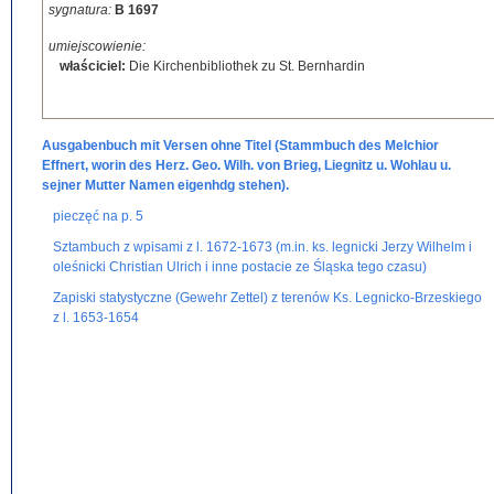
sygnatura:
B 1697
umiejscowienie:
właściciel:
Die Kirchenbibliothek zu St. Bernhardin
Ausgabenbuch mit Versen ohne Titel (Stammbuch des Melchior
Effnert, worin des Herz. Geo. Wilh. von Brieg, Liegnitz u. Wohlau u.
sejner Mutter Namen eigenhdg stehen).
pieczęć na p. 5
Sztambuch z wpisami z l. 1672-1673 (m.in. ks. legnicki Jerzy Wilhelm i
oleśnicki Christian Ulrich i inne postacie ze Śląska tego czasu)
Zapiski statystyczne (Gewehr Zettel) z terenów Ks. Legnicko-Brzeskiego
z l. 1653-1654