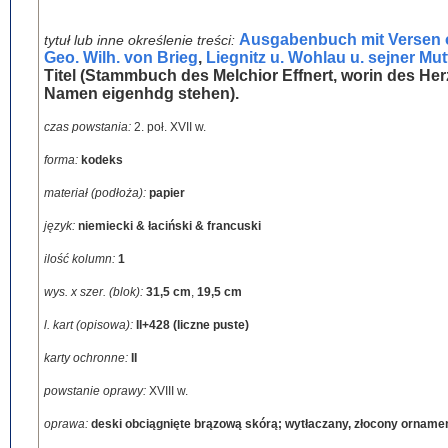
Ausgabenbuch mit Versen o
tytuł lub inne określenie treści:
Geo. Wilh. von Brieg
,
Liegnitz u. Wohlau u. sejner Mu
Titel (Stammbuch des Melchior Effnert, worin des Herz
Namen eigenhdg stehen).
czas powstania:
2. poł. XVII w.
forma:
kodeks
materiał (podłoża):
papier
język:
niemiecki & łaciński & francuski
ilość kolumn:
1
wys. x szer. (blok):
31,5 cm
,
19,5 cm
l. kart (opisowa):
II+428 (liczne puste)
karty ochronne:
II
powstanie oprawy:
XVIII w.
oprawa:
deski obciągnięte brązową skórą; wytłaczany, złocony orname