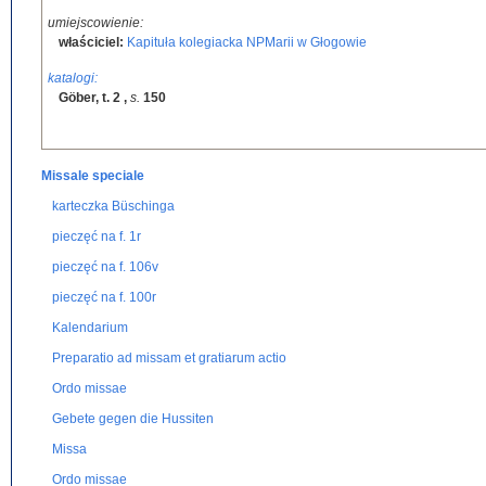
umiejscowienie:
właściciel:
Kapituła kolegiacka NPMarii w Głogowie
katalogi:
Göber, t. 2
,
s.
150
Missale speciale
karteczka Büschinga
pieczęć na f. 1r
pieczęć na f. 106v
pieczęć na f. 100r
Kalendarium
Preparatio ad missam et gratiarum actio
Ordo missae
Gebete gegen die Hussiten
Missa
Ordo missae