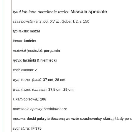
Missale speciale
tytuł lub inne określenie treści:
czas powstania:
2. poł. XV w.
,
Göber, t. 2, s. 150
typ tekstu:
mszał
forma:
kodeks
materiał (podłoża):
pergamin
język:
łaciński & niemiecki
ilość kolumn:
2
wys. x szer. (blok):
37 cm
,
28 cm
wys. x szer. (oprawa):
37,5 cm
,
29 cm
l. kart (opisowa):
106
powstanie oprawy:
średniowiecze
oprawa:
deski pokryte tłoczoną we wzór szachownicy skórą; ślady po z
sygnatura:
I F 375