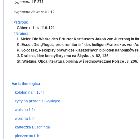
sygnatura:
I F 271
sygnatura dawna:
U.I.12
katalogi:
Göber, t. 1
,
s.
118-121
literatura:
L. Meier, Die Werke des Erfurter Kartäusers Jakob von Jüterbog in ih
K. Esser, Die „Regula pro eremitoriis” des heiligen Franziskus von As
P. Kołoczek, Rękopisy prawnicze klasztornych bibliotek kanoników r
J. Drabina, Idee koncyliaryzmu na Śląsku
,
s.
82, 135
St. Wielgus, Obca literatura biblijna w średniowiecznej Polsce
,
s.
206,
Varia theologica
kolofon na f. 164r
cyfry na przedniej wyklejce
wpis na f. 1r
wpis na f. IIr
karteczka Büschinga
pieczęć na f. Ir