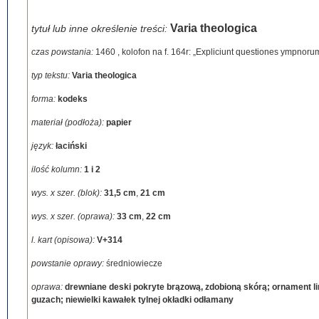
Varia theologica
tytuł lub inne określenie treści:
czas powstania:
1460
,
kolofon na f. 164r: „Expliciunt questiones ympnor
typ tekstu:
Varia theologica
forma:
kodeks
materiał (podłoża):
papier
język:
łaciński
ilość kolumn:
1 i 2
wys. x szer. (blok):
31,5 cm
,
21 cm
wys. x szer. (oprawa):
33 cm
,
22 cm
l. kart (opisowa):
V+314
powstanie oprawy:
średniowiecze
oprawa:
drewniane deski pokryte brązową, zdobioną skórą; ornament lin
guzach; niewielki kawałek tylnej okładki odłamany