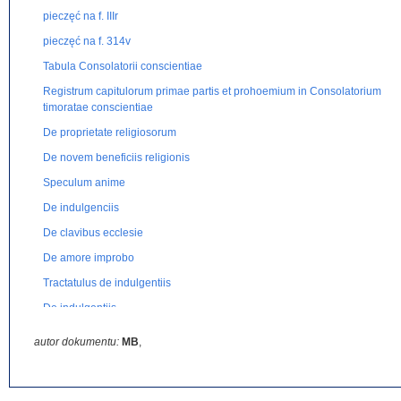
pieczęć na f. IIIr
pieczęć na f. 314v
Tabula Consolatorii conscientiae
Registrum capitulorum primae partis et prohoemium in Consolatorium
timoratae conscientiae
De proprietate religiosorum
De novem beneficiis religionis
Speculum anime
De indulgenciis
De clavibus ecclesie
De amore improbo
Tractatulus de indulgentiis
De indulgentiis
Exposicio orationis dominicae
autor dokumentu:
MB
,
Epistola ad Eberhardum de adoratione et miraculis
De auditione Verbi Divini