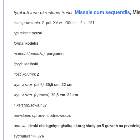
Missale cum sequentiis
Mi
tytuł lub inne określenie treści:
,
czas powstania:
2. poł. XV w.
,
Göber, t. 2, s. 151
typ tekstu:
mszał
forma:
kodeks
materiał (podłoża):
pergamin
język:
łaciński
ilość kolumn:
2
wys. x szer. (blok):
30,5 cm
,
22 cm
wys. x szer. (oprawa):
30,5 cm
,
22 cm
l. kart (opisowa):
37
powstanie oprawy:
średniowiecze
oprawa:
deski obciągnięte gładką skórą; ślady po 5 guzach na przedniej 
sygnatura:
I F 376