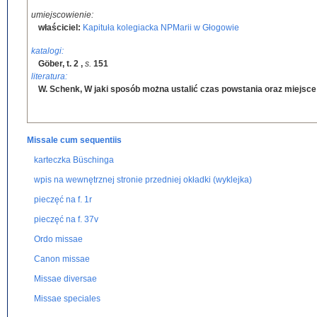
umiejscowienie:
właściciel:
Kapituła kolegiacka NPMarii w Głogowie
katalogi:
Göber, t. 2
,
s.
151
literatura:
W. Schenk, W jaki sposób można ustalić czas powstania oraz miejsce
Missale cum sequentiis
karteczka Büschinga
wpis na wewnętrznej stronie przedniej okładki (wyklejka)
pieczęć na f. 1r
pieczęć na f. 37v
Ordo missae
Canon missae
Missae diversae
Missae speciales