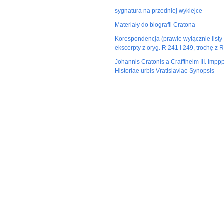
sygnatura na przedniej wyklejce
Materiały do biografii Cratona
Korespondencja (prawie wyłącznie listy
ekscerpty z oryg. R 241 i 249, trochę z 
Johannis Cratonis a Crafftheim III. Impp
Historiae urbis Vratislaviae Synopsis