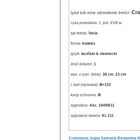
Cra
tytuł lub inne określenie treści:
czas powstania:
2. poł. XVIII w.
typ tekstu:
Varia
forma:
kodeks
język:
łaciński & niemiecki
ilość kolumn:
1
wys. x szer. (blok):
38 cm
,
23 cm
l. kart (opisowa):
III+152
karty ochronne:
III
sygnatura:
Akc. 1949/611
sygnatura dawna:
Kl. 211
Cratoniana, kopia Samuela Beniamina 