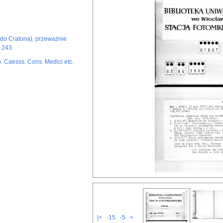
 do Cratona), przeważnie
R 243
p. Caesss. Cons. Medici etc.
|<
-15
-5
<